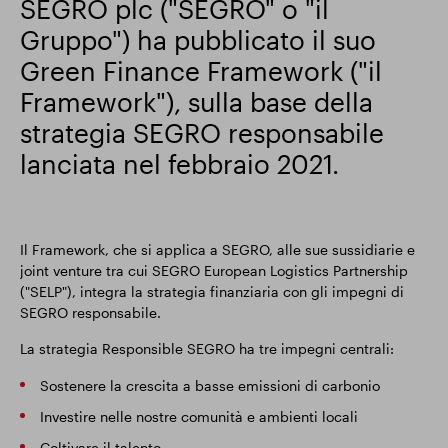
SEGRO plc ("SEGRO" o "il
Gruppo") ha pubblicato il suo
Risultati finanziari
Green Finance Framework ("il
Framework"), sulla base della
Aggiornamento commerciale
strategia SEGRO responsabile
lanciata nel febbraio 2021.
Parco intelligente
Il Framework, che si applica a SEGRO, alle sue sussidiarie e
joint venture tra cui SEGRO European Logistics Partnership
("SELP"), integra la strategia finanziaria con gli impegni di
SEGRO responsabile.
La strategia Responsible SEGRO ha tre impegni centrali:
Sostenere la crescita a basse emissioni di carbonio
Investire nelle nostre comunità e ambienti locali
Coltivare il talento