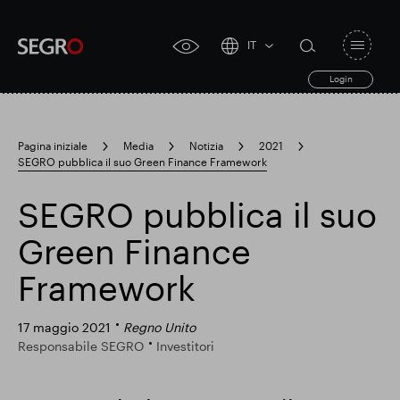
IT
Open
click
navigat
search
Login
for
toggle
form
accessibility
tool
Pagina iniziale
Media
Notizia
2021
SEGRO pubblica il suo Green Finance Framework
Search
Clea
Chiaro
for
Submit
sub
SEGRO pubblica il suo
search
Ricerca popolare
Green Finance
Framework
Responsabile SEGRO
17 maggio 2021
Regno Unito
Responsabile SEGRO
Investitori
Slough proprietà commerciale