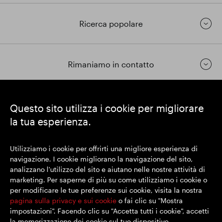
Ricerca popolare
Rimaniamo in contatto
https://www.linkedin.com/
https://www.youtube.com/
https://twitter.com/segrop
Questo sito utilizza i cookie per migliorare
la tua esperienza.
SEGRO plc
Sede legale: 1 New Burlington Place, Londra W1S 2HR
Utilizziamo i cookie per offrirti una migliore esperienza di
Numero di registrazione nel Regno Unito 167591
navigazione. I cookie migliorano la navigazione del sito,
Luogo di registrazione: Inghilterra e Galles
analizzano l'utilizzo del sito e aiutano nelle nostre attività di
marketing. Per saperne di più su come utilizziamo i cookie o
per modificare le tue preferenze sui cookie, visita la nostra
© SEGRO 2022
pagina sulla privacy e sui cookie
o fai clic su "Mostra
impostazioni". Facendo clic su "Accetta tutti i cookie", accetti
Disclaimer
la memorizzazione dei cookie sul tuo dispositivo.