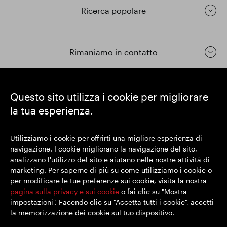
Ricerca popolare
Rimaniamo in contatto
https://www.linkedin.com/
https://www.youtube.com/
https://twitter.com/segrop
Questo sito utilizza i cookie per migliorare
la tua esperienza.
SEGRO plc
Sede legale: 1 New Burlington Place, Londra W1S 2HR
Utilizziamo i cookie per offrirti una migliore esperienza di
Numero di registrazione nel Regno Unito 167591
navigazione. I cookie migliorano la navigazione del sito,
Luogo di registrazione: Inghilterra e Galles
analizzano l'utilizzo del sito e aiutano nelle nostre attività di
marketing. Per saperne di più su come utilizziamo i cookie o
per modificare le tue preferenze sui cookie, visita la nostra
© SEGRO 2022
pagina sulla privacy e sui cookie
o fai clic su "Mostra
impostazioni". Facendo clic su "Accetta tutti i cookie", accetti
Disclaimer
la memorizzazione dei cookie sul tuo dispositivo.
Politica sulla riservatezza