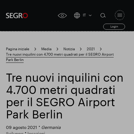
IT
Open
click
navigat
search
Login
for
toggle
form
accessibility
tool
Pagina iniziale
Media
Notizia
2021
Tre nuovi inquilini con 4.700 metri quadrati per il SEGRO Airport
Search
Park Berlin
Clea
Chiaro
for
Submit
sub
search
Tre nuovi inquilini con
Ricerca popolare
4.700 metri quadrati
Responsabile SEGRO
per il SEGRO Airport
Park Berlin
Slough proprietà commerciale
09 agosto 2021
Germania
Sviluppo
locazioni