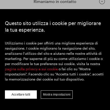
Rimaniamo in contatto
https://www.linkedin.com/
https://www.youtube.com/
https://twitter.com/segrop
Questo sito utilizza i cookie per migliorare
la tua esperienza.
SEGRO plc
Sede legale: 1 New Burlington Place, Londra W1S 2HR
Utilizziamo i cookie per offrirti una migliore esperienza di
Numero di registrazione nel Regno Unito 167591
navigazione. I cookie migliorano la navigazione del sito,
Luogo di registrazione: Inghilterra e Galles
analizzano l'utilizzo del sito e aiutano nelle nostre attività di
marketing. Per saperne di più su come utilizziamo i cookie o
per modificare le tue preferenze sui cookie, visita la nostra
© SEGRO 2022
pagina sulla privacy e sui cookie
o fai clic su "Mostra
impostazioni". Facendo clic su "Accetta tutti i cookie", accetti
Disclaimer
la memorizzazione dei cookie sul tuo dispositivo.
Politica sulla riservatezza
Politica sui cookie
Accettare tutti
Mostra impostazioni