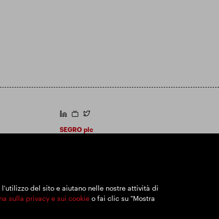
https://www.linkedin.com/
https://www.youtube.com/
https://twitter.com/segroplc
SEGRO plc
Sede legale: 1 New Burlington Place, Londra
W1S 2HR
Numero di registrazione nel Regno Unito
167591
Luogo di registrazione: Inghilterra e Galles
utilizzo del sito e aiutano nelle nostre attività di
na sulla privacy e sui cookie
o fai clic su "Mostra