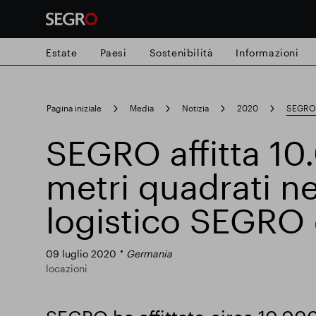
Estate
Paesi
Sostenibilità
Informazioni
Search
Pagina iniziale
Media
Notizia
2020
SEGRO a
for
Submit
SEGRO affitta 10
Ricerca popolare
search
metri quadrati n
Responsabile SEGRO
Slough proprie
logistico SEGRO 
Parco intelligente
09 luglio 2020
Germania
locazioni