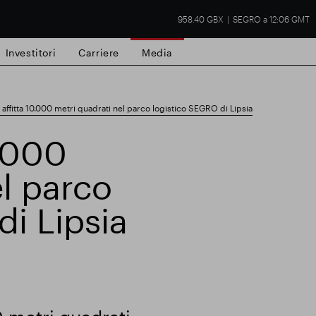
958.40 GBX
SEGRO a 12:06 GMT
Investitori
Carriere
Media
ffitta 10.000 metri quadrati nel parco logistico SEGRO di Lipsia
.000
el parco
tà commerciale
Risultati finanziari
Aggio
di Lipsia