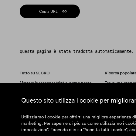
Copia URL
Questa pagina è stata tradotta automaticamente.
Tutto su SEGRO
Ricerca popolar
Mettere la responsabilità al primo posto
Trova una propri
Investitori
Trova una tenuta
Approfondimenti
Scarica il nostro
Questo sito utilizza i cookie per migliora
Notizia
Unisciti a noi
Utilizziamo i cookie per offrirti una migliore esperienza di
marketing. Per saperne di più su come utilizziamo i cookie
impostazioni". Facendo clic su "Accetta tutti i cookie", ac