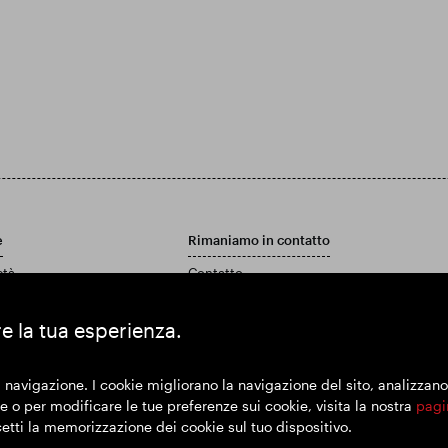
e
Rimaniamo in contatto
età
Contatto
Politica di assistenza clienti
 rapporto annuale e conti
re la tua esperienza.
 navigazione. I cookie migliorano la navigazione del sito, analizzano l'
 o per modificare le tue preferenze sui cookie, visita la nostra
pagi
cetti la memorizzazione dei cookie sul tuo dispositivo.