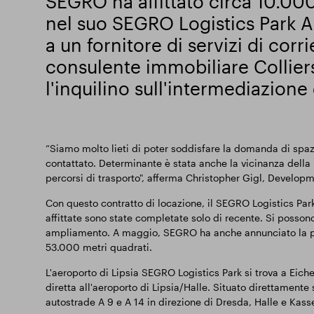
SEGRO ha affittato circa 10.000
nel suo SEGRO Logistics Park A
a un fornitore di servizi di corri
consulente immobiliare Colliers
l'inquilino sull'intermediazione 
“Siamo molto lieti di poter soddisfare la domanda di spa
contattato. Determinante è stata anche la vicinanza della 
percorsi di trasporto", afferma Christopher Gigl, Develo
Con questo contratto di locazione, il SEGRO Logistics Park
affittate sono state completate solo di recente. Si posson
ampliamento. A maggio, SEGRO ha anche annunciato la pi
53.000 metri quadrati.
L'aeroporto di Lipsia SEGRO Logistics Park si trova a Eich
diretta all'aeroporto di Lipsia/Halle. Situato direttamente
autostrade A 9 e A 14 in direzione di Dresda, Halle e Kasse