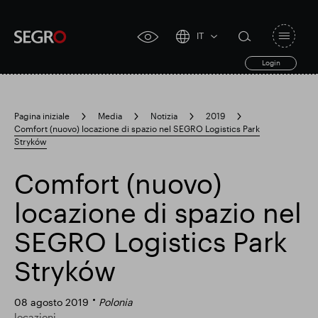
IT
Open
click
navigat
search
Login
for
toggle
form
accessibility
tool
Pagina iniziale
Media
Notizia
2019
Comfort (nuovo) locazione di spazio nel SEGRO Logistics Park
Search
Stryków
Clea
Chiaro
for
Submit
sub
search
Comfort (nuovo)
Ricerca popolare
locazione di spazio nel
Responsabile SEGRO
SEGRO Logistics Park
Stryków
Slough proprietà commerciale
08 agosto 2019
Polonia
locazioni