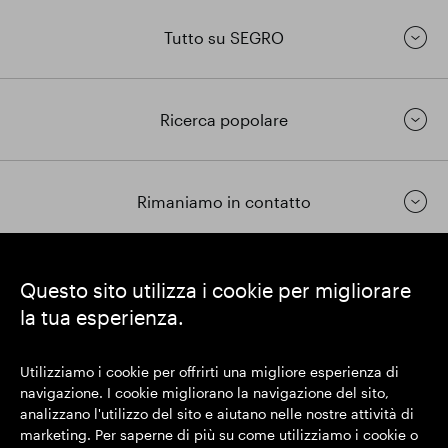
Tutto su SEGRO
Ricerca popolare
Rimaniamo in contatto
https://www.linkedin.com/
https://www.youtube.com/
https://twitter.com/segrop
Questo sito utilizza i cookie per migliorare
la tua esperienza.
SEGRO plc
Sede legale: 1 New Burlington Place, Londra W1S 2HR
Utilizziamo i cookie per offrirti una migliore esperienza di
Numero di registrazione nel Regno Unito 167591
navigazione. I cookie migliorano la navigazione del sito,
Luogo di registrazione: Inghilterra e Galles
analizzano l'utilizzo del sito e aiutano nelle nostre attività di
marketing. Per saperne di più su come utilizziamo i cookie o