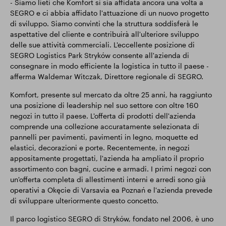
- Siamo lieti che Komfort si sia affidata ancora una volta a
SEGRO e ci abbia affidato l'attuazione di un nuovo progetto
di sviluppo. Siamo convinti che la struttura soddisferà le
aspettative del cliente e contribuirà all'ulteriore sviluppo
delle sue attività commerciali. L'eccellente posizione di
SEGRO Logistics Park Stryków consente all'azienda di
consegnare in modo efficiente la logistica in tutto il paese -
afferma Waldemar Witczak, Direttore regionale di SEGRO.
Komfort, presente sul mercato da oltre 25 anni, ha raggiunto
una posizione di leadership nel suo settore con oltre 160
negozi in tutto il paese. L'offerta di prodotti dell'azienda
comprende una collezione accuratamente selezionata di
pannelli per pavimenti, pavimenti in legno, moquette ed
elastici, decorazioni e porte. Recentemente, in negozi
appositamente progettati, l'azienda ha ampliato il proprio
assortimento con bagni, cucine e armadi. I primi negozi con
un'offerta completa di allestimenti interni e arredi sono già
operativi a Okęcie di Varsavia ea Poznań e l'azienda prevede
di sviluppare ulteriormente questo concetto.
Il parco logistico SEGRO di Stryków, fondato nel 2006, è uno