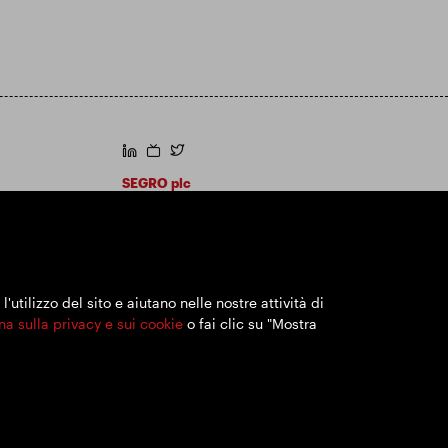
https://www.linkedin.com/
https://www.youtube.com/
https://twitter.com/segroplc
SEGRO plc
Sede legale: 1 New Burlington Place, Londra
W1S 2HR
Numero di registrazione nel Regno Unito
167591
Luogo di registrazione: Inghilterra e Galles
utilizzo del sito e aiutano nelle nostre attività di
na sulla privacy e sui cookie
o fai clic su "Mostra