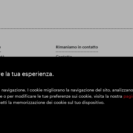
e
Rimaniamo in contatto
età
Contatto
Politica di assistenza clienti
 rapporto annuale e conti
re la tua esperienza.
 navigazione. I cookie migliorano la navigazione del sito, analizzano l'
 o per modificare le tue preferenze sui cookie, visita la nostra
pagi
cetti la memorizzazione dei cookie sul tuo dispositivo.
imer
Politica sulla riservatezza
Politica sui cookie