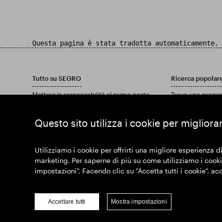
Questa pagina è stata tradotta automaticamente.
Tutto su SEGRO
Ricerca popolar
Mettere la responsabilità al primo posto
Trova una propri
Investitori
Trova una tenuta
Approfondimenti
Scarica il nostro
Questo sito utilizza i cookie per migliora
Notizia
Unisciti a noi
Utilizziamo i cookie per offrirti una migliore esperienza di
marketing. Per saperne di più su come utilizziamo i cookie
impostazioni". Facendo clic su "Accetta tutti i cookie", ac
© SEGRO 2022
Discla
Accettare tutti
Mostra impostazioni