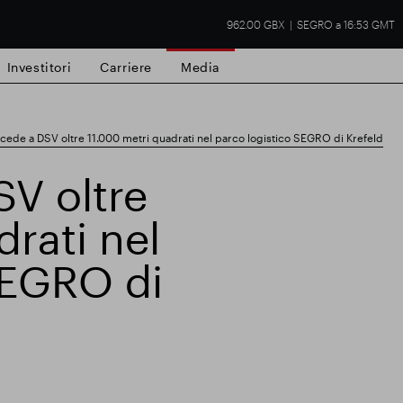
962.00 GBX
SEGRO a 16:53 GMT
Investitori
Carriere
Media
ede a DSV oltre 11.000 metri quadrati nel parco logistico SEGRO di Krefeld
V oltre
rati nel
tà commerciale
Risultati finanziari
Aggio
SEGRO di