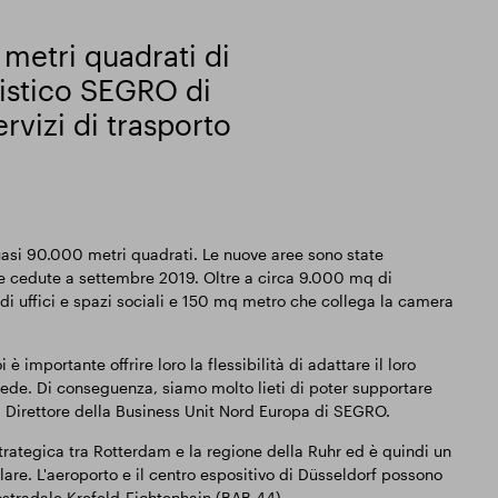
 metri quadrati di
gistico SEGRO di
ervizi di trasporto
quasi 90.000 metri quadrati. Le nuove aree sono state
 cedute a settembre 2019. Oltre a circa 9.000 mq di
uffici e spazi sociali e 150 mq metro che collega la camera
i è importante offrire loro la flessibilità di adattare il loro
 sede. Di conseguenza, siamo molto lieti di poter supportare
, Direttore della Business Unit Nord Europa di SEGRO.
strategica tra Rotterdam e la regione della Ruhr ed è quindi un
olare. L'aeroporto e il centro espositivo di Düsseldorf possono
ostradale Krefeld-Fichtenhain (BAB 44).