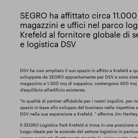
SEGRO ha affittato circa 11.000
magazzini e uffici nel parco lo
Krefeld al fornitore globale di s
e logistica DSV
DSV ha così ampliato il suo spazio in affitto a Krefeld a 
sviluppate da SEGRO appositamente per DSV e sono state
magazzino e 1.500 mq di soppalco, contengono 400 mq di 
d'equilibrio all'edificio esistente.
"In qualità di partner affidabile per i nostri inquilini, per no
spazio in base allo sviluppo del business nella rispettiva
DSV nella sua espansione a Krefeld, ” afferma Jim Hartley
Il SEGRO Logistics Park Krefeld si trova in una posizione 
luogo ideale per le aziende del settore logistico in partic
essere raggiunti direttamente tramite la vicina uscita aut