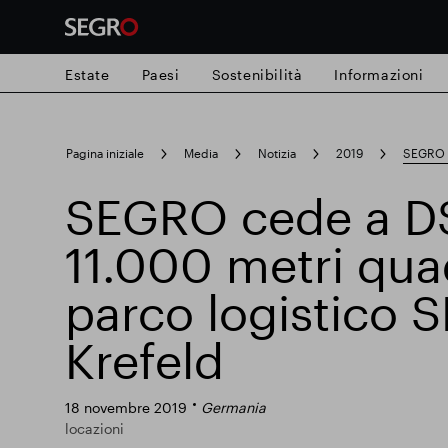
Estate
Paesi
Sostenibilità
Informazioni
Search
Pagina iniziale
Media
Notizia
2019
SEGRO c
for
Submit
SEGRO cede a DS
Ricerca popolare
search
11.000 metri quad
Responsabile SEGRO
Slough proprie
parco logistico 
Krefeld
Parco intelligente
18 novembre 2019
Germania
locazioni