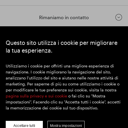
Rimaniamo in contatto
https://www.linkedin.com/
https://www.youtube.com/
https://twitter.com/segrop
Questo sito utilizza i cookie per migliorare
la tua esperienza.
SEGRO plc
Sede legale: 1 New Burlington Place, Londra W1S 2HR
Utilizziamo i cookie per offrirti una migliore esperienza di
Numero di registrazione nel Regno Unito 167591
navigazione. I cookie migliorano la navigazione del sito,
Luogo di registrazione: Inghilterra e Galles
analizzano l'utilizzo del sito e aiutano nelle nostre attività di
marketing. Per saperne di più su come utilizziamo i cookie o
per modificare le tue preferenze sui cookie, visita la nostra
© SEGRO 2022
pagina sulla privacy e sui cookie
o fai clic su "Mostra
impostazioni". Facendo clic su "Accetta tutti i cookie", accetti
Disclaimer
la memorizzazione dei cookie sul tuo dispositivo.
Politica sulla riservatezza
Politica sui cookie
Accettare tutti
Mostra impostazioni