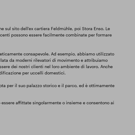
ne sul sito dell'ex cartiera Feldmühle, poi Stora Enso. Le
 adiacenti possono essere facilmente combinate per formare
ergeticamente consapevole. Ad esempio, abbiamo utilizzato
ollata da moderni rilevatori di movimento e attribuiamo
ere dei nostri clienti nel loro ambiente di lavoro. Anche
dificazione per uccelli domestici.
ota per il suo palazzo storico e il parco, ed è ottimamente
 essere affittate singolarmente o insieme e consentono ai