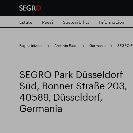
Estate
Paesi
Sostenibilità
Informazioni
Search
Pagina iniziale
Archivio Paesi
Germania
SEGRO Pa
for
Submit
Ricerca popolare
search
SEGRO Park Düsseldorf
Responsabile SEGRO
Slough proprie
Süd, Bonner Straße 203,
40589, Düsseldorf,
Parco intelligente
Germania