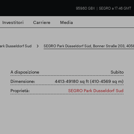
959.60 GBX
SEGRO a 17:46 GMT
Investitori
Carriere
Media
rk Dusseldorf Sud
SEGRO Park Düsseldorf Süd, Bonner Straße 203, 4058
A disposizione
Subito
tà commerciale
Risultati finanziari
Aggio
Dimensione:
4413-49180 sq ft (410-4569 sq m)
Proprietà:
SEGRO Park Dusseldorf Sud