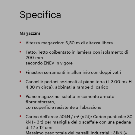
Specifica
Magazzini
Altezza magazzino: 6,50 m di altezza libera
Tetto: Tetto coibentato in lamiera con isolamento di
200 mm
secondo ENEV in vigore
Finestre: serramenti in alluminio con doppi vetri
Cancelli: portoni sezionali al piano terra (L 3.00 mx H
4.30 m circa), abbinati a rampe di carico
Piano magazzino: soletta in cemento armato
fibrorinforzato,
con superficie resistente all'abrasione
Carico dell'area: 50kN / m² (≈ 5t); Carico puntuale: 30
kN (≈ 3 t) per maniglia dello scaffale con una pedana
di 12 x 12 cm;
Massimo peso totale dei carrelli industriali: 31kN (≈