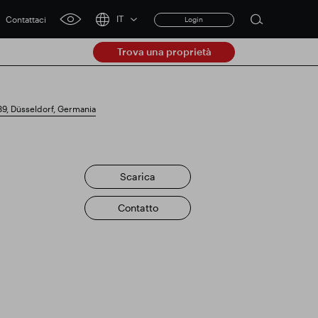
Contattaci
IT
Login
Open
click
search
for
Trova una proprietà
accessibility
form
tool
Clear
9, Düsseldorf, Germania
Chiaro
submit
Scarica
rnamento commerciale
Contatto