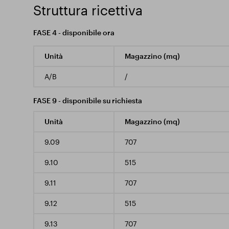
Struttura ricettiva
FASE 4 - disponibile ora
Unità
Magazzino (mq)
A/B
/
FASE 9 - disponibile su richiesta
Unità
Magazzino (mq)
9.09
707
9.10
515
9.11
707
9.12
515
9.13
707