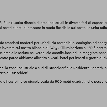
, è un riuscito rilancio di aree industriali in diverse fasi di espansio
ai nostri clienti di crescere in modo flessibile sul posto: le unità
ondo standard moderni per un'edilizia sostenibile, ecologica ed en
r lavorare sul nostro bilancio di CO
. L'illuminazione a LED è contr
2
nsieme alle sedute nel verde, ciò contribuisce ad un maggiore beness
tro parco abbiamo allestito alveari, hotel per insetti e grotte di ni
fen, la zona industriale a sud di Düsseldorf e la Residenza Benrath, n
orto di Düsseldorf .
gio flessibili e su piccola scala da 800 metri quadrati, che possono