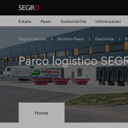
Estate
Paesi
Sostenibilità
Informazioni
Pagina iniziale
Archivio Paesi
Germania
P
Search
for
Submit
Parco logistico SEG
Ricerca popolare
search
Responsabile SEGRO
Slough proprie
Parco intelligente
Home