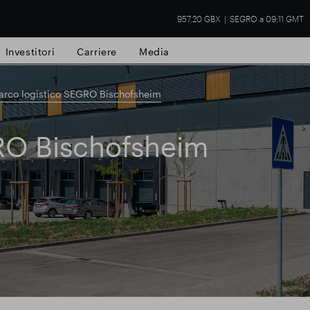
957.20 GBX
SEGRO a 09:11 GMT
Investitori
Carriere
Media
arco logistico SEGRO Bischofsheim
RO Bischofsheim
tà commerciale
Risultati finanziari
Aggio