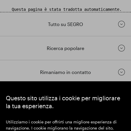
Questa pagina è stata tradotta automaticamente.
Tutto su SEGRO
Ricerca popolare
Rimaniamo in contatto
https://www.linkedin.com/
https://www.youtube.com/
https://twitter.com/segrop
Questo sito utilizza i cookie per migliorare
la tua esperienza.
SEGRO plc
Sede legale: 1 New Burlington Place, Londra W1S 2HR
Utilizziamo i cookie per offrirti una migliore esperienza di
Numero di registrazione nel Regno Unito 167591
navigazione. I cookie migliorano la navigazione del sito,
Luogo di registrazione: Inghilterra e Galles