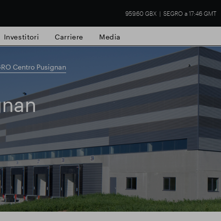
959.60 GBX
SEGRO a 17:46 GMT
Investitori
Carriere
Media
RO Centro Pusignan
gnan
tà commerciale
Risultati finanziari
Aggio