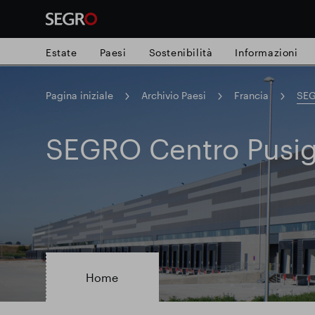
Estate
Paesi
Sostenibilità
Informazioni
Pagina iniziale
Archivio Paesi
Francia
SEG
Search
for
Submit
SEGRO Centro Pusi
Ricerca popolare
search
Responsabile SEGRO
Slough proprie
Parco intelligente
Home