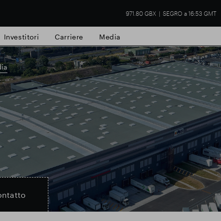
971.80 GBX
SEGRO a 16:53 GMT
Investitori
Carriere
Media
ia
tà commerciale
Risultati finanziari
Aggio
ntatto