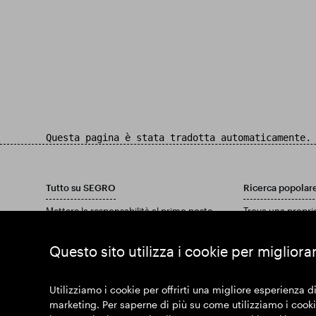
Questa pagina è stata tradotta automaticamente.
Tutto su SEGRO
Ricerca popolar
Mettere la responsabilità al primo posto
Trova una propri
Investitori
Trova una tenuta
Approfondimenti
Scarica il nostro
Questo sito utilizza i cookie per migliora
Notizia
Unisciti a noi
Utilizziamo i cookie per offrirti una migliore esperienza di
marketing. Per saperne di più su come utilizziamo i cookie