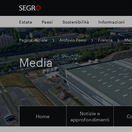
Estate
Paesi
Sostenibilità
Informazioni
Pagina iniziale
Archivio Paesi
Francia
Med
Search
for
Submit
Media
Ricerca popolare
search
Responsabile SEGRO
Slough proprie
Parco intelligente
Notizie e
Home
Co
approfondimenti