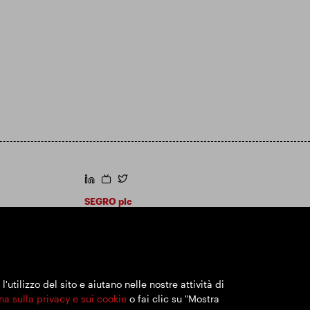
https://www.linkedin.com/
https://www.youtube.com/
https://twitter.com/segroplc
SEGRO plc
Sede legale: 1 New Burlington Place, Londra
W1S 2HR
Numero di registrazione nel Regno Unito
167591
Luogo di registrazione: Inghilterra e Galles
utilizzo del sito e aiutano nelle nostre attività di
na sulla privacy e sui cookie
o fai clic su "Mostra