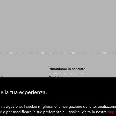
e
Rimaniamo in contatto
età
Contatto
Politica di assistenza clienti
 rapporto annuale e conti
re la tua esperienza.
 navigazione. I cookie migliorano la navigazione del sito, analizzano l'
 o per modificare le tue preferenze sui cookie, visita la nostra
pagi