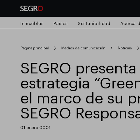
Inmuebles
Países
Sostenibilidad
Acerca 
Search
Página principal
Medios de comunicación
Noticias
for
Submit
SEGRO presenta
Búsqueda popular
search
estrategia “Green
Responsable SEGRO
Finca comercial
el marco de su 
SEGRO Responsa
Parque inteligente
01 enero 0001