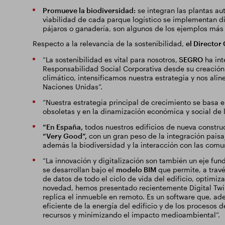
Promueve la biodiversidad:
se integran las plantas aut
viabilidad de cada parque logístico se implementan di
pájaros o ganadería, son algunos de los ejemplos más
Respecto a la relevancia de la sostenibilidad,
el Director
“La sostenibilidad es vital para nosotros,
SEGRO
ha int
Responsabilidad Social Corporativa desde su creació
climático, intensificamos nuestra estrategia y nos ali
Naciones Unidas”.
“Nuestra estrategia principal de crecimiento se basa e
obsoletas y en la dinamización económica y social de 
“En España,
todos nuestros edificios de nueva constru
“Very Good”,
con un gran peso de la integración paisaj
además la biodiversidad y la interacción con las com
“La innovación y digitalización son también un eje fu
se desarrollan bajo el
modelo BIM
que permite, a travé
de datos de todo el ciclo de vida del edificio, optimi
novedad, hemos presentado recientemente Digital Twin
replica el inmueble en remoto. Es un software que, ad
eficiente de la energía del edificio y de los procesos 
recursos y minimizando el impacto medioambiental”.