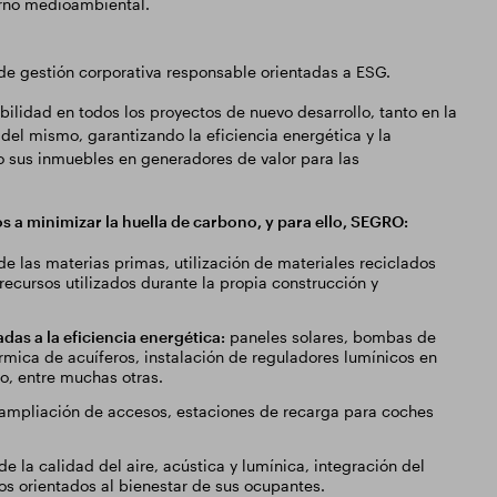
rno medioambiental.
e gestión corporativa responsable orientadas a ESG.
ibilidad en todos los proyectos de nuevo desarrollo, tanto en la
 del mismo, garantizando la eficiencia energética y la
 sus inmuebles en generadores de valor para las
s a minimizar la huella de carbono, y para ello, SEGRO:
e las materias primas, utilización de materiales reciclados
 recursos utilizados durante la propia construcción y
adas a la eficiencia energética:
paneles solares, bombas de
rmica de acuíferos, instalación de reguladores lumínicos en
co, entre muchas otras.
 ampliación de accesos, estaciones de recarga para coches
e la calidad del aire, acústica y lumínica, integración del
ios orientados al bienestar de sus ocupantes.