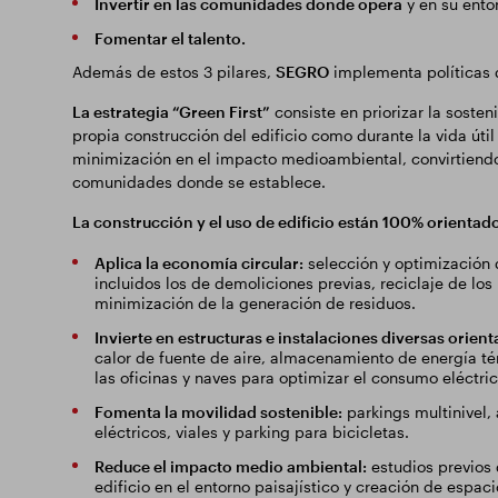
Invertir en las comunidades donde opera
y en su ento
Fomentar el talento.
Además de estos 3 pilares,
SEGRO
implementa políticas d
La estrategia “Green First”
consiste en priorizar la sosten
propia construcción del edificio como durante la vida útil
minimización en el impacto medioambiental, convirtiendo
comunidades donde se establece.
La construcción y el uso de edificio están 100% orientado
Aplica la economía circular:
selección y optimización d
incluidos los de demoliciones previas, reciclaje de los
minimización de la generación de residuos.
Invierte en estructuras e instalaciones diversas orient
calor de fuente de aire, almacenamiento de energía té
las oficinas y naves para optimizar el consumo eléctri
Fomenta la movilidad sostenible:
parkings multinivel,
eléctricos, viales y parking para bicicletas.
Reduce el impacto medio ambiental:
estudios previos d
edificio en el entorno paisajístico y creación de espac