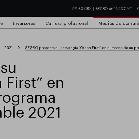
971.80 GBX
SEGRO en 16:53 GMT
C
de
Inversores
Carrera profesional
Medios de comuni
2021
SEGRO presenta su estrategia “Green First” en el marco de su
 su
 First” en
 Slough
Resultados financieros
Actualiz
programa
ble 2021