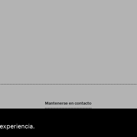
Mantenerse en contacto
ad
Contáctenos
ad
 experiencia.
ual y las Cuentas