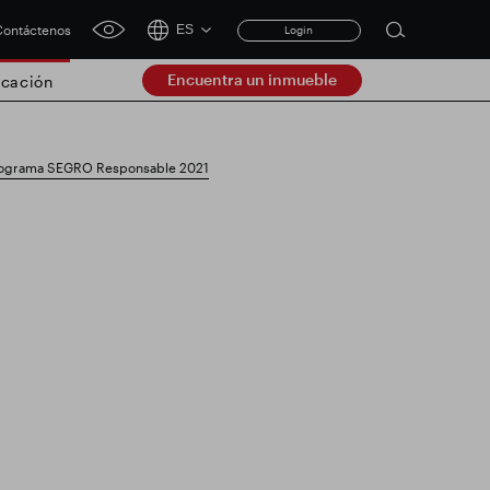
ontáctenos
ES
Login
Open
click
search
for
Encuentra un inmueble
cación
accessibility
form
tool
Clear
 programa SEGRO Responsable 2021
Claro
submit
ación comercial