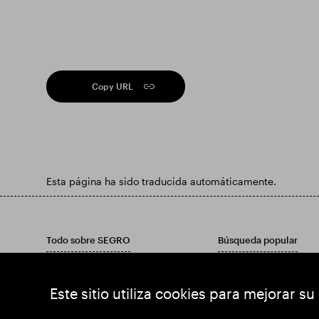
Copy URL
Esta página ha sido traducida automáticamente.
Todo sobre SEGRO
Búsqueda popular
Poner la responsabilidad primero
Encuentre una propied
inversores
Encuentre una propied
Este sitio utiliza cookies para mejorar su
Información más reciente
Encuentra un país
Últimas noticias
Descargar el Informe An