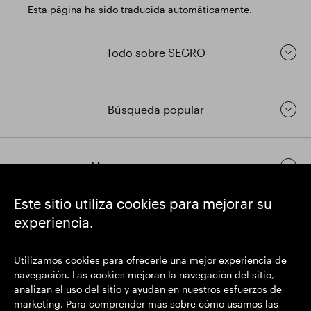
Esta página ha sido traducida automáticamente.
Todo sobre SEGRO
Búsqueda popular
Mantenerse en contacto
Este sitio utiliza cookies para mejorar su
experiencia.
https://www.linkedin.com/
https://www.youtube.com/
https://twitter.com/
SEGRO plc
Utilizamos cookies para ofrecerle una mejor experiencia de
Domicilio social: 1 New Burlington Place, Londres W1S 2HR
navegación. Las cookies mejoran la navegación del sitio,
Número de registro del Reino Unido 167591
analizan el uso del sitio y ayudan en nuestros esfuerzos de
Lugar de registro: Inglaterra y Gales
marketing. Para comprender más sobre cómo usamos las