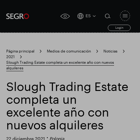
ES
Open
click
navigat
search
Login
for
toggle
form
accessibility
tool
Página principal
Medios de comunicación
Noticias
2021
Search
Slough Trading Estate completa un excelente año con nuevos
Clea
Claro
for
alquileres
Submit
sub
search
Búsqueda popular
Slough Trading Estate
completa un
Responsable SEGRO
Finca comercial Slough
excelente año con
nuevos alquileres
Resultados financieros
22 diciembre 2021
Polonia