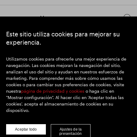
Mantenerse en contacto
Este sitio utiliza cookies para mejorar su
experiencia.
https://www.linkedin.com/
https://www.youtube.com/
https://twitter.com/
SEGRO plc
Utilizamos cookies para ofrecerle una mejor experiencia de
Domicilio social: 1 New Burlington Place, Londres W1S 2HR
navegación. Las cookies mejoran la navegación del sitio,
Número de registro del Reino Unido 167591
analizan el uso del sitio y ayudan en nuestros esfuerzos de
Lugar de registro: Inglaterra y Gales
marketing. Para comprender más sobre cómo usamos las
cookies o para cambiar sus preferencias de cookies, visite
nuestra
página de privacidad y cookies
o haga clic en
"Mostrar configuración". Al hacer clic en 'Aceptar todas las
© SEGRO 2022
cookies', acepta el almacenamiento de cookies en su
dispositivo.
Descargo de responsabilidad
Privacidad y cookies
Declaración sobre esclavitud y trata de personas
Aceptar todo
Ajustes de la
presentación