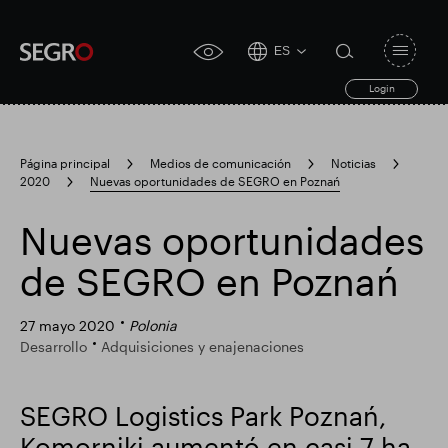
ES
Open
click
navigat
search
Login
for
toggle
form
accessibility
tool
Página principal
Medios de comunicación
Noticias
2020
Nuevas oportunidades de SEGRO en Poznań
Search
Clea
Claro
for
Submit
sub
Nuevas oportunidades
search
Búsqueda popular
de SEGRO en Poznań
Responsable SEGRO
Finca comercial Slough
27 mayo 2020
Polonia
Desarrollo
Adquisiciones y enajenaciones
Resultados financieros
SEGRO Logistics Park Poznań,
Komorniki aumentó en casi 7 ha,