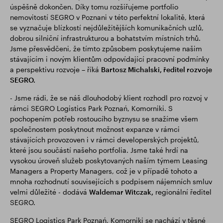
úspěšně dokončen. Díky tomu rozšiřujeme portfolio
nemovitostí SEGRO v Poznani v této perfektní lokalitě, která
se vyznačuje blízkostí nejdůležitějších komunikačních uzlů,
dobrou silniční infrastrukturou a bohatstvím místních trhů.
Jsme přesvědčeni, že tímto způsobem poskytujeme našim
stávajícím i novým klientům odpovídající pracovní podmínky
a perspektivu rozvoje – říká
Bartosz Michalski, ředitel rozvoje
SEGRO.
- Jsme rádi, že se náš dlouhodobý klient rozhodl pro rozvoj v
rámci SEGRO Logistics Park Poznań, Komorniki. S
pochopením potřeb rostoucího byznysu se snažíme všem
společnostem poskytnout možnost expanze v rámci
stávajících provozoven i v rámci developerských projektů,
které jsou součástí našeho portfolia. Jsme také hrdí na
vysokou úroveň služeb poskytovaných naším týmem Leasing
Managers a Property Managers, což je v případě tohoto a
mnoha rozhodnutí souvisejících s podpisem nájemních smluv
velmi důležité - dodává
Waldemar Witczak,
regionální ředitel
SEGRO.
SEGRO Logistics Park Poznań, Komorniki se nachází v těsné