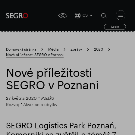
CS
Open
click
navigat
search
Login
for
toggle
form
accessibility
tool
Domovská stránka
Média
Zprávy
2020
Nové příležitosti SEGRO v Poznani
Search
Clea
Průhledná
for
Submit
sub
Nové příležitosti
search
Populární vyhledávání
SEGRO v Poznani
Zodpovědné SEGRO
27 května 2020
Polsko
Rozvoj
Akvizice a úbytky
Slough obchodní nemovitost
SEGRO Logistics Park Poznań,
Komorniki se zvětšil o téměř 7