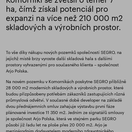
ha, čímž získal potenciál pro
Finanční výsledky
Aktualizace obchodování
expanzi na více než 210 000 m2
skladových a výrobních prostor.
Chytrý park
To vše díky nákupu nových pozemků společností SEGRO, na
jejichž místě brzy vyroste další skladová hala s dalšími
prostory vyhrazenými pro současného klienta – společnost
Arjo Polska.
Na novém pozemku v Komornikách poskytne SEGRO přibližně
28 000 m2 moderních skladových a výrobních prostor, které
budou přizpůsobeny potřebám zákazníků zastupujících různá
průmyslová odvětví. V současné době developer na základě
dvou přednájemních smluv zahajuje výstavbu první fáze
plánované investice 11 350 m2. Jedním ze signatářů smlouvy
je společnost Arjo Polska, která ve stejném parku SEGRO
působí již řadu let na ploše přes 20 000 m2. Arjo je
mezinárodním dodavatelem moderního zdravotnického