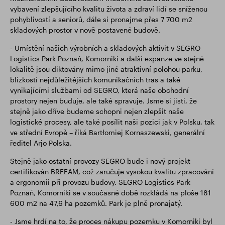
vybavení zlepšujícího kvalitu života a zdraví lidí se sníženou
pohyblivostí a seniorů, dále si pronajme přes 7 700 m2
skladových prostor v nově postavené budově.
- Umístění našich výrobních a skladových aktivit v SEGRO
Logistics Park Poznań, Komorniki a další expanze ve stejné
lokalitě jsou diktovány mimo jiné atraktivní polohou parku,
blízkostí nejdůležitějších komunikačních tras a také
vynikajícími službami od SEGRO, která naše obchodní
prostory nejen buduje, ale také spravuje. Jsme si jisti, že
stejně jako dříve budeme schopni nejen zlepšit naše
logistické procesy, ale také posílit naši pozici jak v Polsku, tak
ve střední Evropě – říká Bartłomiej Kornaszewski, generální
ředitel Arjo Polska.
Stejně jako ostatní provozy SEGRO bude i nový projekt
certifikován BREEAM, což zaručuje vysokou kvalitu zpracování
a ergonomii při provozu budovy. SEGRO Logistics Park
Poznań, Komorniki se v současné době rozkládá na ploše 181
600 m2 na 47,6 ha pozemků. Park je plně pronajatý.
- Jsme hrdí na to, že proces nákupu pozemku v Komorniki byl