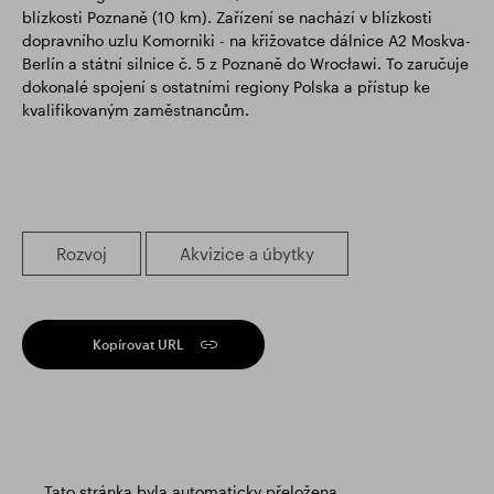
blízkosti Poznaně (10 km). Zařízení se nachází v blízkosti
dopravního uzlu Komorniki - na křižovatce dálnice A2 Moskva-
Berlín a státní silnice č. 5 z Poznaně do Wrocławi. To zaručuje
dokonalé spojení s ostatními regiony Polska a přístup ke
kvalifikovaným zaměstnancům.
Rozvoj
Akvizice a úbytky
Kopírovat URL
Tato stránka byla automaticky přeložena.