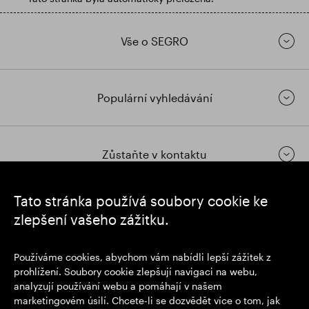
Vše o SEGRO
Populární vyhledávání
Zůstaňte v kontaktu
Tato stránka používá soubory cookie ke
https://www.linkedin.com/
https://www.youtube.com/
https://twitter.com/segrop
zlepšení vašeho zážitku.
SEGRO plc
Používáme cookies, abychom vám nabídli lepší zážitek z
Sídlo: 1 New Burlington Place, Londýn W1S 2HR
prohlížení. Soubory cookie zlepšují navigaci na webu,
Registrační číslo Spojeného království 167591
analyzují používání webu a pomáhají v našem
Místo registrace: Anglie a Wales
marketingovém úsilí. Chcete-li se dozvědět více o tom, jak