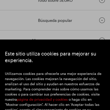
Todo sobre SEGRO
Búsqueda popular
Mantenerse en contacto
Este sitio utiliza cookies para mejorar su
experiencia.
https://www.linkedin.com/
https://www.youtube.com/
https://twitter.com/
SEGRO plc
Utilizamos cookies para ofrecerle una mejor experiencia de
Domicilio social: 1 New Burlington Place, Londres W1S 2HR
navegación. Las cookies mejoran la navegación del sitio,
Número de registro del Reino Unido 167591
analizan el uso del sitio y ayudan en nuestros esfuerzos de
Lugar de registro: Inglaterra y Gales
marketing. Para comprender más sobre cómo usamos las
cookies o para cambiar sus preferencias de cookies, visite
nuestra
página de privacidad y cookies
o haga clic en
"Mostrar configuración". Al hacer clic en 'Aceptar todas las
© SEGRO 2022
cookies', acepta el almacenamiento de cookies en su