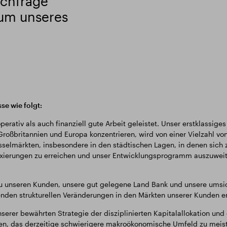
achfrage
tum unseres
se wie folgt:
rativ als auch finanziell gute Arbeit geleistet. Unser erstklassiges
Großbritannien und Europa konzentrieren, wird von einer Vielzahl vo
elmärkten, insbesondere in den städtischen Lagen, in denen sich z
xierungen zu erreichen und unser Entwicklungsprogramm auszuweiten
u unseren Kunden, unsere gut gelegene Land Bank und unsere umsic
enden strukturellen Veränderungen in den Märkten unserer Kunden er
nserer bewährten Strategie der disziplinierten Kapitalallokation und
en, das derzeitige schwierigere makroökonomische Umfeld zu meis