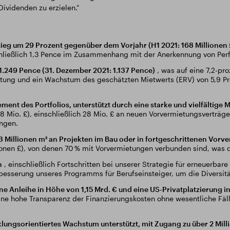
ividenden zu erzielen."
tieg um 29 Prozent gegenüber dem Vorjahr (H1 2021: 168 Millionen 
schließlich 1,3 Pence im Zusammenhang mit der Anerkennung von Pe
 1.249 Pence (31. Dezember 2021: 1.137 Pence)
, was auf eine 7,2-pr
altung und ein Wachstum des geschätzten Mietwerts (ERV) von 5,9 Pro
nt des Portfolios, unterstützt durch eine starke und vielfältige 
8 Mio. £), einschließlich 28 Mio. £ an neuen Vorvermietungsverträ
ngen.
3 Millionen m² an Projekten im Bau oder in fortgeschrittenen Vor
ionen £), von denen 70 % mit Vorvermietungen verbunden sind, was da
n
, einschließlich Fortschritten bei unserer Strategie für erneuerbare
rbesserung unseres Programms für Berufseinsteiger, um die Diversi
ne Anleihe in Höhe von 1,15 Mrd. € und eine US-Privatplatzierung i
eine hohe Transparenz der Finanzierungskosten ohne wesentliche Fäl
icklungsorientiertes Wachstum unterstützt, mit Zugang zu über 2 Mill