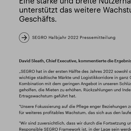
Eine starke und breite Nutzern
unterstützt das weitere Wachs
Geschäfts.
SEGRO Halbjahr 2022 Pressemitteilung
David Sleath, Chief Executive, kommentierte die Ergebnis
„SEGRO hat in der ersten Hälfte des Jahres 2022 sowohl ope
wichtige städtische Märkte und Logistikkorridore in ganz 
Kombination mit dem geringen Angebot in unseren Schlüss
geholfen, die Mieten zu erhöhen, Rückzahlungen und Inde
Ertragswachstum geführt hat.
"Unsere Fokussierung auf die Pflege enger Beziehungen z
für weiteres profitables Wachstum, das sich aus den lauf
"Wir sind zuversichtlich, dass wir durch die Fortsetzung u
Responsible SEGRO Framework ist, in der Lage sein werd