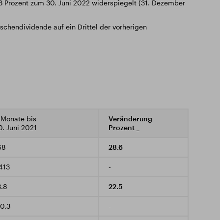
3 Prozent zum 30. Juni 2022 widerspiegelt (31. Dezember
ischendividende auf ein Drittel der vorherigen
 Monate bis
Veränderung
0. Juni 2021
Prozent
_
68
28.6
.413
-
3.8
22.5
10.3
-