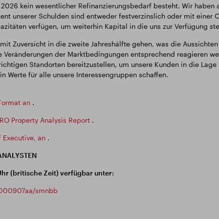
r 2026 kein wesentlicher Refinanzierungsbedarf besteht. Wir haben
nt unserer Schulden sind entweder festverzinslich oder mit einer 
itäten verfügen, um weiterhin Kapital in die uns zur Verfügung ste
Zuversicht in die zweite Jahreshälfte gehen, was die Aussichten f
 Veränderungen der Marktbedingungen entsprechend reagieren werd
chtigen Standorten bereitzustellen, um unsere Kunden in die Lage zu
in Werte für alle unsere Interessengruppen schaffen.
Format an
.
RO Property Analysis Report
.
 Executive, an
.
ANALYSTEN
r (britische Zeit) verfügbar unter:
0e000907aa/smnbb