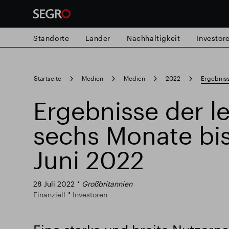
Standorte
Länder
Nachhaltigkeit
Investor
Search
Startseite
Medien
Medien
2022
Ergebniss
for
Submit
Ergebnisse der l
Popular search
search
sechs Monate bi
Verantwortlich SEGRO
Slough Hande
Juni 2022
Responsible SEGRO
28 Juli 2022
Großbritannien
Finanziell
Investoren