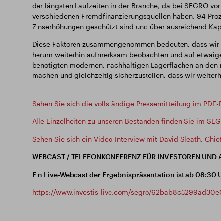
der längsten Laufzeiten in der Branche, da bei SEGRO vo
verschiedenen Fremdfinanzierungsquellen haben. 94 Proze
Zinserhöhungen geschützt sind und über ausreichend Kapaz
Diese Faktoren zusammengenommen bedeuten, dass wir mit 
herum weiterhin aufmerksam beobachten und auf etwaige
benötigten modernen, nachhaltigen Lagerflächen an den ri
machen und gleichzeitig sicherzustellen, dass wir weiterh
Sehen Sie sich die vollständige Pressemitteilung im PDF-
Alle Einzelheiten zu unseren Beständen finden Sie im SEG
Sehen Sie sich ein Video-Interview mit David Sleath, Chief
WEBCAST / TELEFONKONFERENZ FÜR INVESTOREN UND 
Ein Live-Webcast der Ergebnispräsentation ist ab 08:30 Uh
https://www.investis-live.com/segro/62bab8c3299ad3