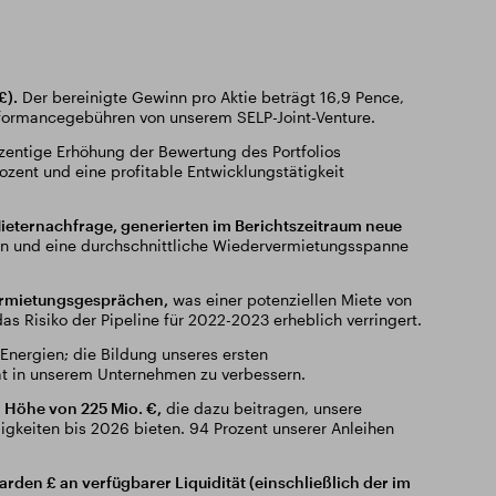
£).
Der bereinigte Gewinn pro Aktie beträgt 16,9 Pence,
rformancegebühren von unserem SELP-Joint-Venture.
ozentige Erhöhung der Bewertung des Portfolios
zent und eine profitable Entwicklungstätigkeit
Mieternachfrage, generierten im Berichtszeitraum neue
gen und eine durchschnittliche Wiedervermietungsspanne
vermietungsgesprächen,
was einer potenziellen Miete von
s Risiko der Pipeline für 2022-2023 erheblich verringert.
 Energien; die Bildung unseres ersten
tät in unserem Unternehmen zu verbessern.
n Höhe von 225 Mio. €,
die dazu beitragen, unsere
ligkeiten bis 2026 bieten. 94 Prozent unserer Anleihen
iarden £ an verfügbarer Liquidität (einschließlich der im