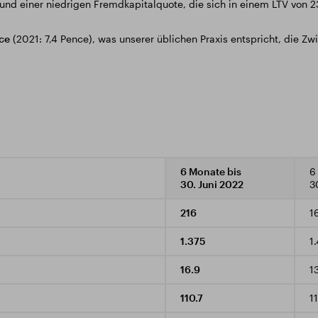
und einer niedrigen Fremdkapitalquote, die sich in einem LTV von 2
ce
(2021: 7,4 Pence), was unserer üblichen Praxis entspricht, die Zw
6 Monate bis
6
30. Juni 2022
3
216
1
1.375
1
16.9
1
110.7
1