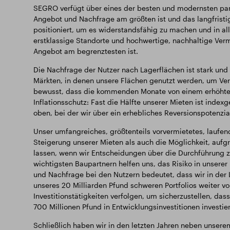
SEGRO verfügt über eines der besten und modernsten pane
Angebot und Nachfrage am größten ist und das langfristig
positioniert, um es widerstandsfähig zu machen und in al
erstklassige Standorte und hochwertige, nachhaltige Ver
Angebot am begrenztesten ist.
Die Nachfrage der Nutzer nach Lagerflächen ist stark und
Märkten, in denen unsere Flächen genutzt werden, um Ver
bewusst, dass die kommenden Monate von einem erhöhten 
Inflationsschutz: Fast die Hälfte unserer Mieten ist inde
oben, bei der wir über ein erhebliches Reversionspotenzi
Unser umfangreiches, größtenteils vorvermietetes, laufe
Steigerung unserer Mieten als auch die Möglichkeit, aufg
lassen, wenn wir Entscheidungen über die Durchführung z
wichtigsten Baupartnern helfen uns, das Risiko in unserer
und Nachfrage bei den Nutzern bedeutet, dass wir in de
unseres 20 Milliarden Pfund schweren Portfolios weiter vo
Investitionstätigkeiten verfolgen, um sicherzustellen, das
700 Millionen Pfund in Entwicklungsinvestitionen investie
Schließlich haben wir in den letzten Jahren neben unserem