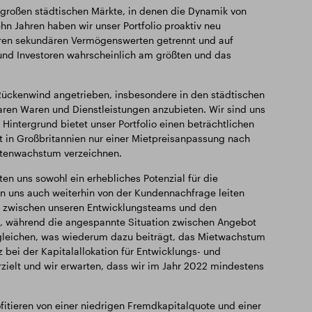
 großen städtischen Märkte, in denen die Dynamik von
n Jahren haben wir unser Portfolio proaktiv neu
lteren sekundären Vermögenswerten getrennt und auf
 und Investoren wahrscheinlich am größten und das
m Rückenwind angetrieben, insbesondere in den städtischen
aren Waren und Dienstleistungen anzubieten. Wir sind uns
ntergrund bietet unser Portfolio einen beträchtlichen
gt in Großbritannien nur einer Mietpreisanpassung nach
ietenwachstum verzeichnen.
n uns sowohl ein erhebliches Potenzial für die
en uns auch weiterhin von der Kundennachfrage leiten
en zwischen unseren Entwicklungsteams und den
ern, während die angespannte Situation zwischen Angebot
ugleichen, was wiederum dazu beiträgt, das Mietwachstum
 bei der Kapitalallokation für Entwicklungs- und
erzielt und wir erwarten, dass wir im Jahr 2022 mindestens
fitieren von einer niedrigen Fremdkapitalquote und einer