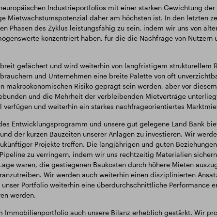
uropäischen Industrieportfolios mit einer starken Gewichtung der
e Mietwachstumspotenzial daher am höchsten ist. In den letzten zeh
len Phasen des Zyklus leistungsfähig zu sein, indem wir uns von ä
mögenswerte konzentriert haben, für die die Nachfrage von Nutzern
 breit gefächert und wird weiterhin von langfristigem strukturelle
brauchern und Unternehmen eine breite Palette von oft unverzichtb
makroökonomischen Risiko geprägt sein werden, aber vor diesem Hi
xgebunden und die Mehrheit der verbleibenden Mietverträge unterlie
al verfügen und weiterhin ein starkes nachfrageorientiertes Marktm
ndes Entwicklungsprogramm und unsere gut gelegene Land Bank biete
rund der kurzen Bauzeiten unserer Anlagen zu investieren. Wir werd
ukünftiger Projekte treffen. Die langjährigen und guten Beziehung
 Pipeline zu verringern, indem wir uns rechtzeitig Materialien sich
r Lage waren, die gestiegenen Baukosten durch höhere Mieten ausz
ranzutreiben. Wir werden auch weiterhin einen disziplinierten Ansatz
s unser Portfolio weiterhin eine überdurchschnittliche Performance 
ren werden.
 Immobilienportfolio auch unsere Bilanz erheblich gestärkt. Wir pro