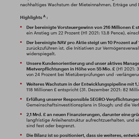
nachhaltiges Wachstum der Mieteinnahmen, Erträge und D
A
Highlights
:
Der bereinigte Vorsteuergewinn von 216 Millionen £ s
ein Anstieg um 22 Prozent (H1 2021: 13,8 Pence), ein
Der bereinigte NAV pro Aktie steigt um 10 Prozent auf
zurückzuführen ist, die Initiativen zur Vermögensverw
widerspiegelt.
Unsere Kundenorientierung und unser aktives Manageme
Mietverpflichtungen in Höhe von 55 Mio. £
(H1 2021: 3
von 24 Prozent bei Mietüberprüfungen und -verlängeru
Weiteres Wachstum in der Entwicklungspipeline mit 1,
118 Millionen £ entspricht (31. Dezember 2021: 82 Mill
Erfüllung unserer Responsible SEGRO-Verpflichtunge
Gemeinschaftsinvestitionsplans in Slough; und die Ve
2,1 Mrd. £ an neuen Finanzierungen, darunter eine grü
langfristige Anleihenstruktur aufrechtzuerhalten, und 
sind fest oder begrenzt.
Die Bilanz ist so positioniert, dass sie weiteres, entw