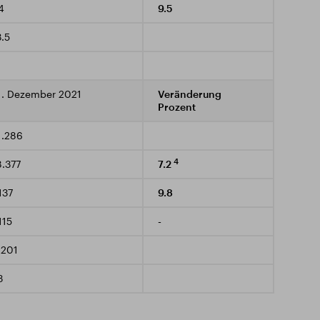
4
9.5
3.5
1. Dezember 2021
Veränderung
Prozent
1.286
4
8.377
7.2
137
9.8
115
-
.201
3