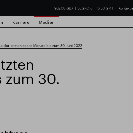
962.00 GBX
SEGRO um 16:53 GMT
Kontakti
en
Karriere
Medien
e der letzten sechs Monate bis zum 30. Juni 2022
etzten
s zum 30.
lsgut
Finanzielle Ergebnisse
Trading-Up