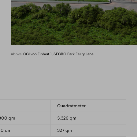
Above
CGI von Einheit 1, SEGRO Park Ferry Lane
Quadratmeter
.800 qm
3.326 qm
10 qm
327 qm