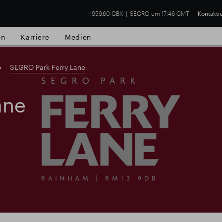
959.60 GBX
SEGRO um 17:46 GMT
Kontakti
en
Karriere
Medien
SEGRO Park Ferry Lane
ane
lsgut
Finanzielle Ergebnisse
Trading-Up