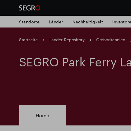
Standorte
Länder
Nachhaltigkeit
Investor
Startseite
Länder-Repository
Großbritannien
Search
for
Submit
SEGRO Park Ferry L
Popular search
search
Verantwortlich SEGRO
Slough Hande
Responsible SEGRO
Home