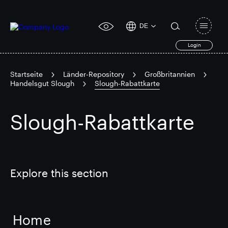
DE
Open
click
navigat
search
Login
for
toggle
form
accessibility
tool
Startseite
Länder-Repository
Großbritannien
Handelsgut Slough
Slough-Rabattkarte
Search
Clea
Clear
for
Submit
Slough-Rabattkarte
sub
search
Popular search
Verantwortlich SEGRO
Slough Handelsgut
Explore this section
Finanzielle Ergebnisse
Trading-Update
Home