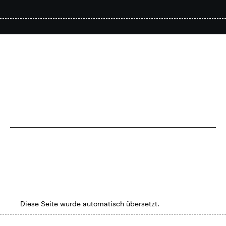
Intelligenter Park
Responsible SEGRO
Verfügbare Eigenschaften
Kontakt
Slough-Rabattkarte
Diese Seite wurde automatisch übersetzt.