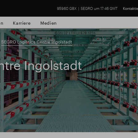
959.60 GBX
SEGRO um 17:46 GMT
Kontakti
en
Karriere
Medien
SEGRO Logistics Centre Ingolstadt
tre Ingolstadt
lsgut
Finanzielle Ergebnisse
Trading-Up