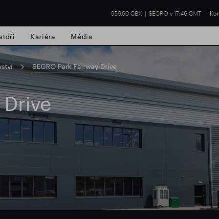
959.60 GBX
SEGRO v 17:46 GMT
Kon
stoři
Kariéra
Média
ství
SEGRO Park Fairway Drive
 Drive
í nemovitost
Finanční výsledky
Aktual