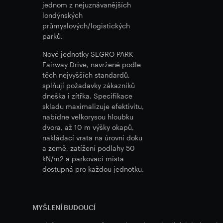
jednom z nejuznávanějších
londýnských
průmyslových/logistických
parků.
Nové jednotky SEGRO PARK
Fairway Drive, navržené podle
těch nejvyšších standardů,
splňují požadavky zákazníků
dneška i zítřka. Specifikace
skladu maximalizuje efektivitu,
nabídne velkorysou hloubku
dvora, až 10 m výšky okapů,
nakládací vrata na úrovni doku
a země, zatížení podlahy 50
kN/m2 a parkovací místa
dostupná pro každou jednotku.
MYŠLENÍ BUDOUCÍ