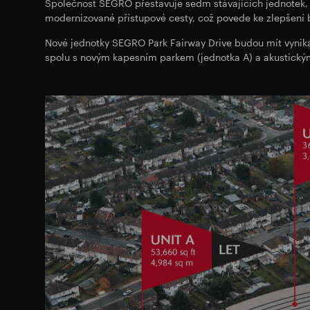
Společnost SEGRO přestavuje sedm stávajících jednotek, a
modernizované přístupové cesty, což povede ke zlepšení
Nové jednotky SEGRO Park Fairway Drive budou mít vynikají
spolu s novým kapesním parkem (jednotka A) a akustickými 