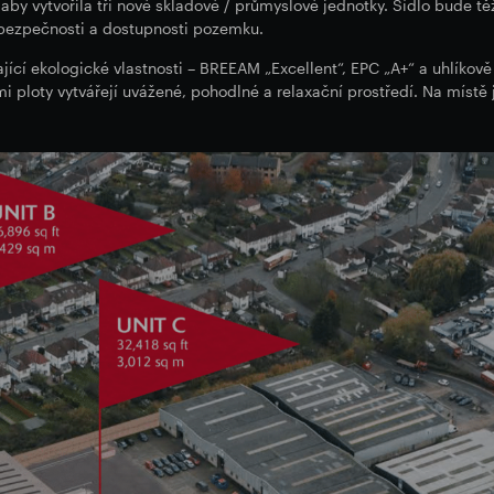
by vytvořila tři nové skladové / průmyslové jednotky. Sídlo bude tě
 bezpečnosti a dostupnosti pozemku.
cí ekologické vlastnosti – BREEAM „Excellent“, EPC „A+“ a uhlíkově 
ploty vytvářejí uvážené, pohodlné a relaxační prostředí. Na místě je