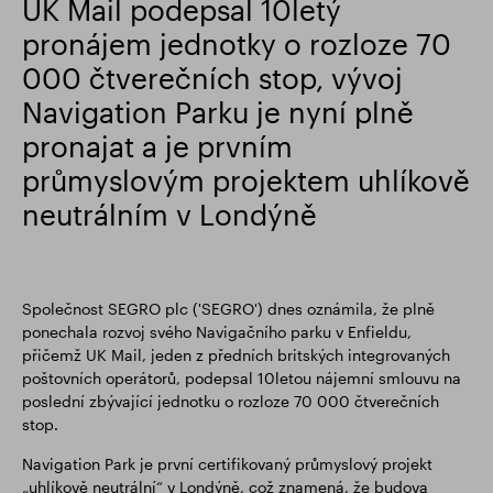
UK Mail podepsal 10letý
pronájem jednotky o rozloze 70
Finanční výsledky
Aktualizace obchodování
000 čtverečních stop, vývoj
Navigation Parku je nyní plně
Chytrý park
pronajat a je prvním
průmyslovým projektem uhlíkově
neutrálním v Londýně
Společnost SEGRO plc ('SEGRO') dnes oznámila, že plně
ponechala rozvoj svého Navigačního parku v Enfieldu,
přičemž UK Mail, jeden z předních britských integrovaných
poštovních operátorů, podepsal 10letou nájemní smlouvu na
poslední zbývající jednotku o rozloze 70 000 čtverečních
stop.
Navigation Park je první certifikovaný průmyslový projekt
„uhlíkově neutrální“ v Londýně, což znamená, že budova