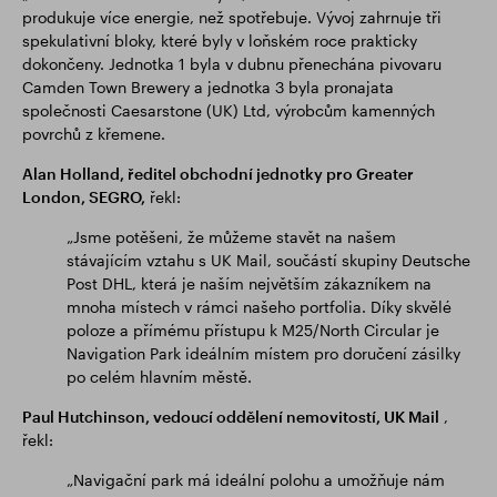
produkuje více energie, než spotřebuje. Vývoj zahrnuje tři
spekulativní bloky, které byly v loňském roce prakticky
dokončeny. Jednotka 1 byla v dubnu přenechána pivovaru
Camden Town Brewery a jednotka 3 byla pronajata
společnosti Caesarstone (UK) Ltd, výrobcům kamenných
povrchů z křemene.
Alan Holland, ředitel obchodní jednotky pro Greater
London, SEGRO,
řekl:
„Jsme potěšeni, že můžeme stavět na našem
stávajícím vztahu s UK Mail, součástí skupiny Deutsche
Post DHL, která je naším největším zákazníkem na
mnoha místech v rámci našeho portfolia. Díky skvělé
poloze a přímému přístupu k M25/North Circular je
Navigation Park ideálním místem pro doručení zásilky
po celém hlavním městě.
Paul Hutchinson, vedoucí oddělení nemovitostí, UK Mail
,
řekl:
„Navigační park má ideální polohu a umožňuje nám