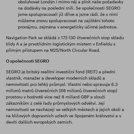
obsluhovat Londýn i mimo něj a plnit naše požadavky
na dodávky na poslední míli. Se společností SEGRO
jsme spolupracovali již dříve a jsme rádi, že s nimi
můžeme znovu spolupracovat na zajištění tohoto
pronájmu, zejména v energeticky účinné jednotce.
Navigation Park se skládá z 173 130 čtverečních stop skladu
třídy A a je prvotřídním logistickým místem v Enfieldu s
přímým přístupem na M25/North Circular Road.
O společnosti SEGRO
SEGRO je britský realitní investiční fond (REIT) a přední
vlastník, manažer a developer moderních skladů a
nemovitostí pro lehký průmysl. Vlastní nebo spravuje 6,3
milionů metrů čtverečních (68 milionů čtverečních stop)
prostoru v hodnotě více než 8 miliard GBP a slouží
zákazníkům z celé řady průmyslových odvětví. Její
nemovitosti se nacházejí ve velkých městech a jejich okolí a
na klíčových dopravních uzlech ve Spojeném království a v
devíti dalších evropských zemích.