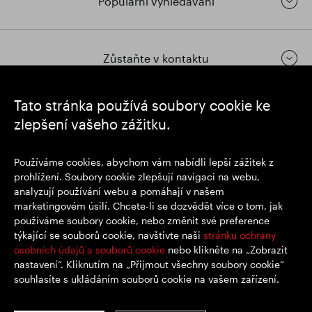
Populární vyhledávání
Zůstaňte v kontaktu
Tato stránka používá soubory cookie ke
https://www.linkedin.com/
https://www.youtube.com/
https://twitter.com/segrop
zlepšení vašeho zážitku.
SEGRO plc
Používáme cookies, abychom vám nabídli lepší zážitek z
Sídlo: 1 New Burlington Place, Londýn W1S 2HR
prohlížení. Soubory cookie zlepšují navigaci na webu,
Registrační číslo Spojeného království 167591
analyzují používání webu a pomáhají v našem
Místo registrace: Anglie a Wales
marketingovém úsilí. Chcete-li se dozvědět více o tom, jak
používáme soubory cookie, nebo změnit své preference
týkající se souborů cookie, navštivte naši
stránku ochrany
© SEGRO 2022
osobních údajů a souborů cookie
nebo klikněte na „Zobrazit
nastavení“. Kliknutím na „Přijmout všechny soubory cookie“
Zřeknutí se odpovědnosti
souhlasíte s ukládáním souborů cookie na vašem zařízení.
Zásady ochrany osobních údajů
Zásady používání souborů cookie