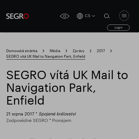
CS
Open
click
navigat
search
Login
for
toggle
form
accessibility
tool
Domovská stránka
Média
Zprávy
2017
SEGRO vítá UK Mail to Navigation Park, Enfield
Search
Clea
Průhledná
for
Submit
sub
SEGRO vítá UK Mail to
search
Populární vyhledávání
Navigation Park,
Enfield
Zodpovědné SEGRO
21 srpna 2017
Spojené království
Zodpovědné SEGRO
Pronájem
Slough obchodní nemovitost