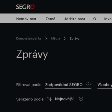
Nemovitosti
Země
Udržitelnost
O
Inve
Search
Domovská stránka
Média
Zprávy
for
Submit
Zprávy
Populární vyhledávání
search
Zodpovědné SEGRO
Slough obchodn
Zodpovědné SEGRO
Všechny 
Filtrovat podle
Nejnovější
Seřazeno podle