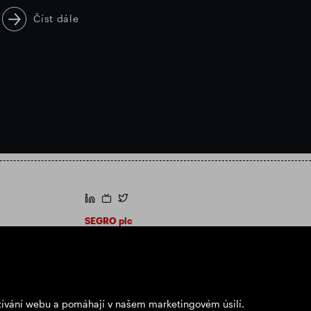
Číst dále
https://www.linkedin.com/
https://www.youtube.com/
https://twitter.com/segroplc
SEGRO plc
Sídlo: 1 New Burlington Place, Londýn W1S
2HR
Registrační číslo Spojeného království
167591
Místo registrace: Anglie a Wales
užívání webu a pomáhají v našem marketingovém úsilí.