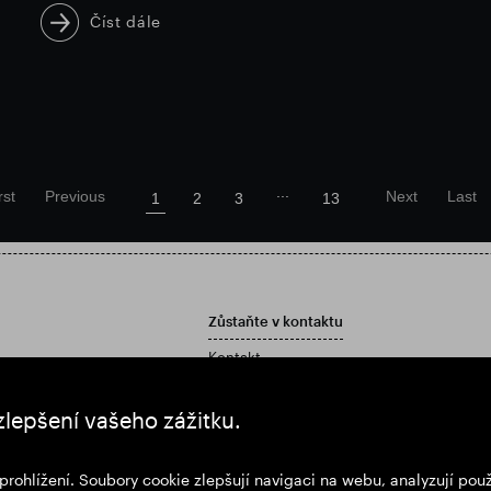
Číst dále
...
rst
Previous
Next
Last
1
2
3
13
Zůstaňte v kontaktu
Kontakt
Zásady péče o zákazníky
í zprávu a účetní závěrku
zlepšení vašeho zážitku.
prohlížení. Soubory cookie zlepšují navigaci na webu, analyzují po