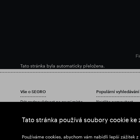
Fi
Tato stránka byla automaticky přeložena.
Vše o SEGRO
Populární vyhledávání
Dát zodpovědnost na první místo
Najděte nemovitost
investoři
Najděte nemovitost
Postřehy
Stáhněte si naši výročn
Tato stránka používá soubory cookie ke 
Zprávy
Připoj se k nám
Používáme cookies, abychom vám nabídli lepší zážitek z 