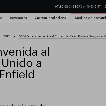
971.80 GBX
SEGRO en 16:53 GMT
C
de
Inversores
Carrera profesional
Medios de comuni
2017
SEGRO da la bienvenida al Correo del Reino Unido a Navigation Pa
venida al
 Unido a
 Slough
Resultados financieros
Actualiz
Enfield