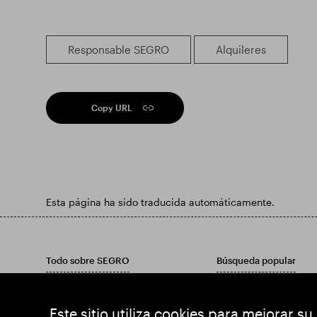
Responsable SEGRO
Alquileres
Copy URL
Esta página ha sido traducida automáticamente.
Todo sobre SEGRO
Búsqueda popular
Poner la responsabilidad primero
Encuentre una propied
inversores
Encuentre una propied
Este sitio utiliza cookies para mejorar su