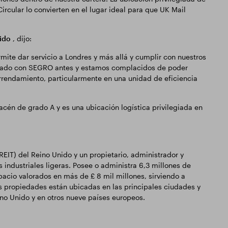
ircular lo convierten en el lugar ideal para que UK Mail
ido
, dijo:
rmite dar servicio a Londres y más allá y cumplir con nuestros
bajado con SEGRO antes y estamos complacidos de poder
rrendamiento, particularmente en una unidad de eficiencia
cén de grado A y es una ubicación logística privilegiada en
EIT) del Reino Unido y un propietario, administrador y
industriales ligeras. Posee o administra 6,3 millones de
acio valorados en más de £ 8 mil millones, sirviendo a
s propiedades están ubicadas en las principales ciudades y
ino Unido y en otros nueve países europeos.