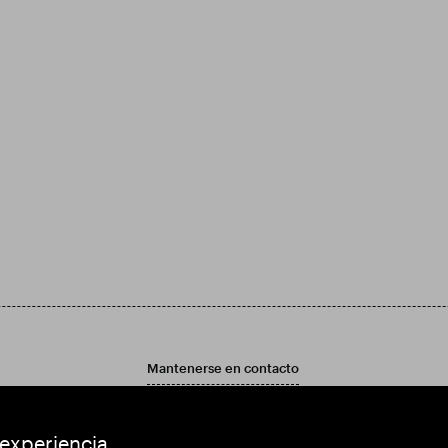
Mantenerse en contacto
ad
Contáctenos
ad
 experiencia.