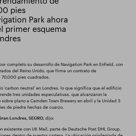
arrendamiento de
00 pies
vigation Park ahora
 el primer esquema
ondres
or completo su desarrollo de Navigation Park en Enfield, con
grados del Reino Unido, que firma un contrato de
e 70,000 pies cuadrados.
 'carbon neutral' en Londres, lo que significa que el edificio
prende tres unidades especulativas, que alcanzaron la
ló sobre plano a Camden Town Brewery en abril y la Unidad 3
cies de piedra hechas de cuarzo.
 Gran Londres, SEGRO,
dijo:
n existente con UK Mail, parte de Deutsche Post DHL Group,
ciones dentro de nuestra cartera. La ubicación privilegiada de