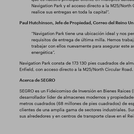
Navigation Park y el acceso directo a la M25/North C
realice sus entregas en toda la capital”.
Paul Hutchinson, Jefe de Propiedad, Correo del Reino Un
“Navigation Park tiene una ubicación ideal y nos pe
requisitos de entrega de última milla. Hemos tra
trabajar con ellos nuevamente para asegurar este a
energética”.
Navigation Park consta de 173 130 pies cuadrados de alma
Enfield, con acceso directo a la M25/North Circular Road.
Acerca de SEGRO
SEGRO es un Fideicomiso de Inversión en Bienes Raíces (R
desarrollador líder de almacenes modernos y propiedades 
metros cuadrados (68 millones de pies cuadrados) de esp
clientes de una amplia gama de sectores industriales. Su
sus alrededores y en centros de transporte clave en el Re