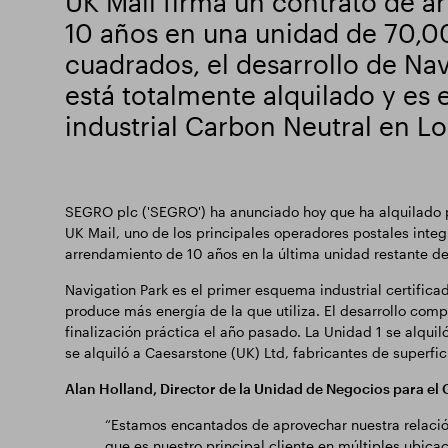
UK Mail firma un contrato de 
10 años en una unidad de 70,0
cuadrados, el desarrollo de Na
está totalmente alquilado y es
industrial Carbon Neutral en L
SEGRO plc ('SEGRO') ha anunciado hoy que ha alquilado p
UK Mail, uno de los principales operadores postales inte
arrendamiento de 10 años en la última unidad restante d
Navigation Park es el primer esquema industrial certificado
produce más energía de la que utiliza. El desarrollo com
finalización práctica el año pasado. La Unidad 1 se alqui
se alquiló a Caesarstone (UK) Ltd, fabricantes de superfi
Alan Holland, Director de la Unidad de Negocios para el
“Estamos encantados de aprovechar nuestra relació
que es nuestro principal cliente en múltiples ubica