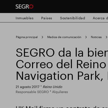
Inmuebles
Países
Sostenibilidad
Acerca 
Search
Página principal
Medios de comunicación
Noticias
for
Submit
SEGRO da la bien
Búsqueda popular
search
Correo del Reino
Responsable SEGRO
Finca comercial
Navigation Park, 
Parque inteligente
21 agosto 2017
Reino Unido
Responsable SEGRO
Alquileres