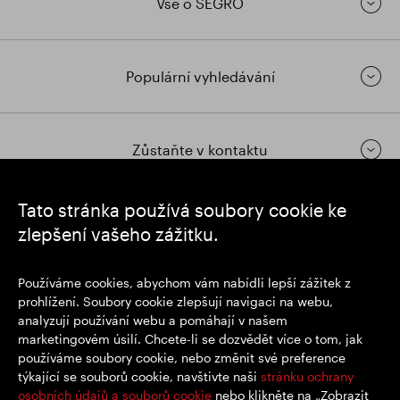
Vše o SEGRO
Populární vyhledávání
Zůstaňte v kontaktu
Tato stránka používá soubory cookie ke
https://www.linkedin.com/
https://www.youtube.com/
https://twitter.com/segrop
zlepšení vašeho zážitku.
SEGRO plc
Používáme cookies, abychom vám nabídli lepší zážitek z
Sídlo: 1 New Burlington Place, Londýn W1S 2HR
prohlížení. Soubory cookie zlepšují navigaci na webu,
Registrační číslo Spojeného království 167591
analyzují používání webu a pomáhají v našem
Místo registrace: Anglie a Wales
marketingovém úsilí. Chcete-li se dozvědět více o tom, jak
používáme soubory cookie, nebo změnit své preference
týkající se souborů cookie, navštivte naši
stránku ochrany
© SEGRO 2022
osobních údajů a souborů cookie
nebo klikněte na „Zobrazit