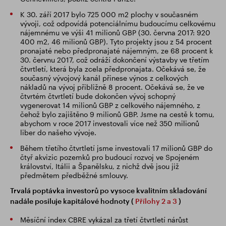
K 30. září 2017 bylo 725 000 m2 plochy v současném
vývoji, což odpovídá potenciálnímu budoucímu celkovému
nájemnému ve výši 41 milionů GBP (30. června 2017: 920
400 m2, 46 milionů GBP). Tyto projekty jsou z 54 procent
pronajaté nebo předpronajaté nájemným, ze 68 procent k
30. červnu 2017, což odráží dokončení výstavby ve třetím
čtvrtletí, která byla zcela předpronajata. Očekává se, že
současný vývojový kanál přinese výnos z celkových
nákladů na vývoj přibližně 8 procent. Očekává se, že ve
čtvrtém čtvrtletí bude dokončen vývoj schopný
vygenerovat 14 milionů GBP z celkového nájemného, z
čehož bylo zajištěno 9 milionů GBP. Jsme na cestě k tomu,
abychom v roce 2017 investovali více než 350 milionů
liber do našeho vývoje.
Během třetího čtvrtletí jsme investovali 17 milionů GBP do
čtyř akvizic pozemků pro budoucí rozvoj ve Spojeném
království, Itálii a Španělsku, z nichž dvě jsou již
předmětem předběžné smlouvy.
Trvalá poptávka investorů po vysoce kvalitním skladování
nadále posiluje kapitálové hodnoty (
Přílohy 2 a 3
)
Měsíční index CBRE vykázal za třetí čtvrtletí nárůst