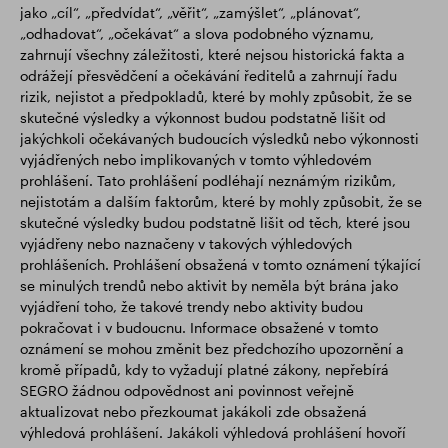
jako „cíl“, „předvídat“, „věřit“, „zamýšlet“, „plánovat“,
„odhadovat“, „očekávat“ a slova podobného významu,
zahrnují všechny záležitosti, které nejsou historická fakta a
odrážejí přesvědčení a očekávání ředitelů a zahrnují řadu
rizik, nejistot a předpokladů, které by mohly způsobit, že se
skutečné výsledky a výkonnost budou podstatně lišit od
jakýchkoli očekávaných budoucích výsledků nebo výkonnosti
vyjádřených nebo implikovaných v tomto výhledovém
prohlášení. Tato prohlášení podléhají neznámým rizikům,
nejistotám a dalším faktorům, které by mohly způsobit, že se
skutečné výsledky budou podstatně lišit od těch, které jsou
vyjádřeny nebo naznačeny v takových výhledových
prohlášeních. Prohlášení obsažená v tomto oznámení týkající
se minulých trendů nebo aktivit by neměla být brána jako
vyjádření toho, že takové trendy nebo aktivity budou
pokračovat i v budoucnu. Informace obsažené v tomto
oznámení se mohou změnit bez předchozího upozornění a
kromě případů, kdy to vyžadují platné zákony, nepřebírá
SEGRO žádnou odpovědnost ani povinnost veřejně
aktualizovat nebo přezkoumat jakákoli zde obsažená
výhledová prohlášení. Jakákoli výhledová prohlášení hovoří