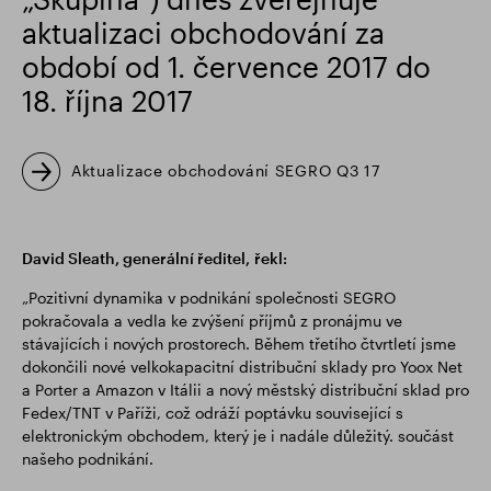
aktualizaci obchodování za
Finanční výsledky
Aktualizace obchodování
období od 1. července 2017 do
18. října 2017
Chytrý park
Aktualizace obchodování SEGRO Q3 17
David Sleath, generální ředitel,
řekl:
„Pozitivní dynamika v podnikání společnosti SEGRO
pokračovala a vedla ke zvýšení příjmů z pronájmu ve
stávajících i nových prostorech. Během třetího čtvrtletí jsme
dokončili nové velkokapacitní distribuční sklady pro Yoox Net
a Porter a Amazon v Itálii a nový městský distribuční sklad pro
Fedex/TNT v Paříži, což odráží poptávku související s
elektronickým obchodem, který je i nadále důležitý. součást
našeho podnikání.