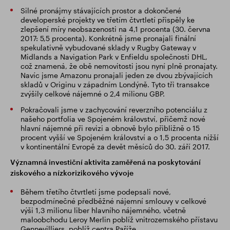
Silné pronájmy stávajících prostor a dokončené
developerské projekty ve třetím čtvrtletí přispěly ke
zlepšení míry neobsazenosti na 4,1 procenta (30. června
2017: 5,5 procenta). Konkrétně jsme pronajali finální
spekulativně vybudované sklady v Rugby Gateway v
Midlands a Navigation Park v Enfieldu společnosti DHL,
což znamená, že obě nemovitosti jsou nyní plně pronajaty.
Navíc jsme Amazonu pronajali jeden ze dvou zbývajících
skladů v Originu v západním Londýně. Tyto tři transakce
zvýšily celkové nájemné o 2,4 milionu GBP.
Pokračovali jsme v zachycování reverzního potenciálu z
našeho portfolia ve Spojeném království, přičemž nové
hlavní nájemné při revizi a obnově bylo přibližně o 15
procent vyšší ve Spojeném království a o 1,5 procenta nižší
v kontinentální Evropě za devět měsíců do 30. září 2017.
Významná investiční aktivita zaměřená na poskytování
ziskového a nízkorizikového vývoje
Během třetího čtvrtletí jsme podepsali nové,
bezpodmínečné předběžné nájemní smlouvy v celkové
výši 1,3 milionu liber hlavního nájemného, včetně
maloobchodu Leroy Merlin poblíž vnitrozemského přístavu
Gennevilliers, poblíž centra Paříže.