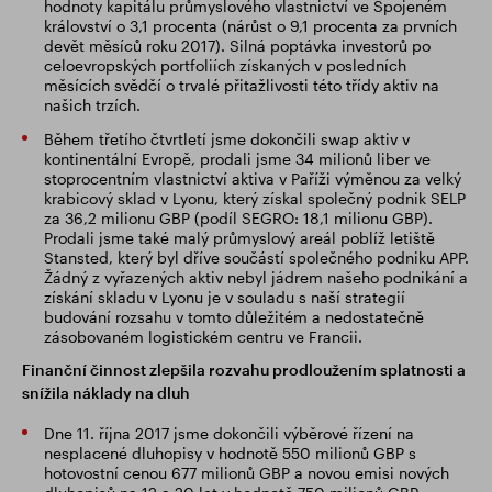
hodnoty kapitálu průmyslového vlastnictví ve Spojeném
království o 3,1 procenta (nárůst o 9,1 procenta za prvních
devět měsíců roku 2017). Silná poptávka investorů po
celoevropských portfoliích získaných v posledních
měsících svědčí o trvalé přitažlivosti této třídy aktiv na
našich trzích.
Během třetího čtvrtletí jsme dokončili swap aktiv v
kontinentální Evropě, prodali jsme 34 milionů liber ve
stoprocentním vlastnictví aktiva v Paříži výměnou za velký
krabicový sklad v Lyonu, který získal společný podnik SELP
za 36,2 milionu GBP (podíl SEGRO: 18,1 milionu GBP).
Prodali jsme také malý průmyslový areál poblíž letiště
Stansted, který byl dříve součástí společného podniku APP.
Žádný z vyřazených aktiv nebyl jádrem našeho podnikání a
získání skladu v Lyonu je v souladu s naší strategií
budování rozsahu v tomto důležitém a nedostatečně
zásobovaném logistickém centru ve Francii.
Finanční činnost zlepšila rozvahu prodloužením splatnosti a
snížila náklady na dluh
Dne 11. října 2017 jsme dokončili výběrové řízení na
nesplacené dluhopisy v hodnotě 550 milionů GBP s
hotovostní cenou 677 milionů GBP a novou emisi nových