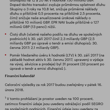
dluhopisů na 12 a 20 let v hodnotě 750 milionů GBP.
Dopad těchto transakcí zvyšuje průměrnou splatnost dluhu
Skupiny o 3 roky na 10,8 let, snižuje průměrné náklady
dluhu o přibližně 0,5 procenta na přibližně 2,5 procenta,
čímž snižuje naše anualizované úrokové náklady o
přibližně 10 milionů GBP. EPR NAV bude přibližně o 127
milionů GBP (13 pencí) nižší.
Čistý dluh (včetně našeho podílu na dluhu ve společných
podnicích) k 30. září 2017 činil 2,3 miliardy GBP (2,5
miliardy GBP po úpravě o tendr a emisi dluhopisů; 30.
června 2017: 2,1 miliardy GBP).
Poměr hledaného úvěru k hodnotě (LTV) k 30. září 2017 (na
základě hodnot aktiv k 30. červnu 2017, upravený o výdaje
na vývoj, akvizice a prodeje) byl 31 procent (33 procent po
úpravě o tendr a emisi dluhopisů ).
Finanční kalendář
Celoroční výsledky za rok 2017 budou zveřejněny v pátek 16.
února 2018.
1
V tomto prohlášení je prostor uveden na 100 procent,
zatímco finanční údaje jsou uvedeny odrážející podíl SEGRO
na společných podnicích. Finanční údaje jsou uvedeny za