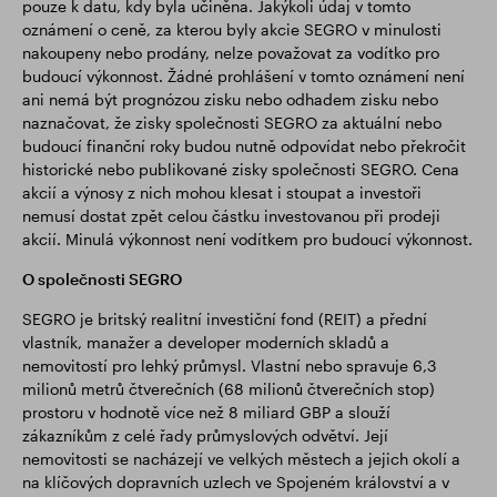
pouze k datu, kdy byla učiněna. Jakýkoli údaj v tomto
oznámení o ceně, za kterou byly akcie SEGRO v minulosti
nakoupeny nebo prodány, nelze považovat za vodítko pro
budoucí výkonnost. Žádné prohlášení v tomto oznámení není
ani nemá být prognózou zisku nebo odhadem zisku nebo
naznačovat, že zisky společnosti SEGRO za aktuální nebo
budoucí finanční roky budou nutně odpovídat nebo překročit
historické nebo publikované zisky společnosti SEGRO. Cena
akcií a výnosy z nich mohou klesat i stoupat a investoři
nemusí dostat zpět celou částku investovanou při prodeji
akcií. Minulá výkonnost není vodítkem pro budoucí výkonnost.
O společnosti SEGRO
SEGRO je britský realitní investiční fond (REIT) a přední
vlastník, manažer a developer moderních skladů a
nemovitostí pro lehký průmysl. Vlastní nebo spravuje 6,3
milionů metrů čtverečních (68 milionů čtverečních stop)
prostoru v hodnotě více než 8 miliard GBP a slouží
zákazníkům z celé řady průmyslových odvětví. Její
nemovitosti se nacházejí ve velkých městech a jejich okolí a
na klíčových dopravních uzlech ve Spojeném království a v