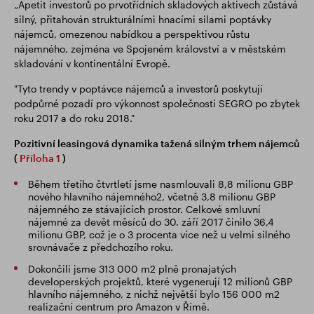
„Apetit investorů po prvotřídních skladových aktivech zůstává
silný, přitahován strukturálními hnacími silami poptávky
nájemců, omezenou nabídkou a perspektivou růstu
nájemného, zejména ve Spojeném království a v městském
skladování v kontinentální Evropě.
"Tyto trendy v poptávce nájemců a investorů poskytují
podpůrné pozadí pro výkonnost společnosti SEGRO po zbytek
roku 2017 a do roku 2018."
Pozitivní leasingová dynamika tažená silným trhem nájemců
(
Příloha 1
)
Během třetího čtvrtletí jsme nasmlouvali 8,8 milionu GBP
nového hlavního nájemného2, včetně 3,8 milionu GBP
nájemného ze stávajících prostor. Celkové smluvní
nájemné za devět měsíců do 30. září 2017 činilo 36,4
milionu GBP, což je o 3 procenta více než u velmi silného
srovnávače z předchozího roku.
Dokončili jsme 313 000 m2 plně pronajatých
developerských projektů, které vygenerují 12 milionů GBP
hlavního nájemného, z nichž největší bylo 156 000 m2
realizační centrum pro Amazon v Římě.