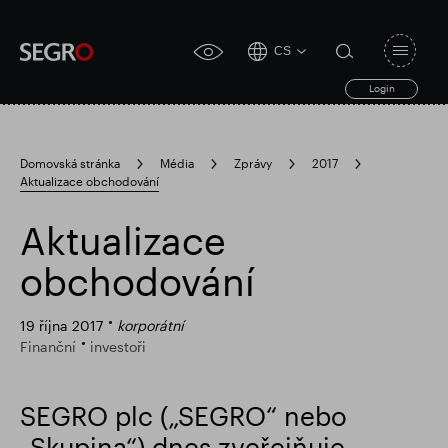
CS
Open
click
navigat
search
Login
for
toggle
form
accessibility
tool
Domovská stránka
Média
Zprávy
2017
Aktualizace obchodování
Search
Clea
Průhledná
for
Submit
sub
Aktualizace
search
Populární vyhledávání
obchodování
Zodpovědné SEGRO
19 října 2017
korporátní
Finanční
investoři
Slough obchodní nemovitost
SEGRO plc („SEGRO“ nebo
„Skupina“) dnes zveřejňuje