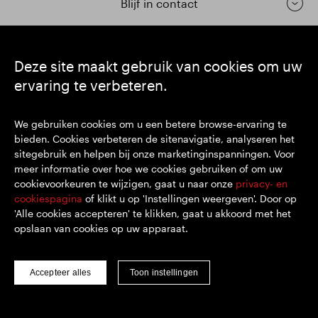
Blijf in contact
https://www.linkedin.com/
https://www.youtube.com/
https://twitter.com/segrop
Deze site maakt gebruik van cookies om uw
ervaring te verbeteren.
SEGRO plc
Hoofdkantoor: 1 New Burlington Place, London W1S 2HR
We gebruiken cookies om u een betere browse-ervaring te
VK geregistreerd nr. 167591
bieden. Cookies verbeteren de sitenavigatie, analyseren het
Plaats van registratie: Engeland en Wales
sitegebruik en helpen bij onze marketinginspanningen. Voor
meer informatie over hoe we cookies gebruiken of om uw
cookievoorkeuren te wijzigen, gaat u naar onze
privacy- en
© SEGRO 2022
cookiespagina
of klikt u op 'Instellingen weergeven'. Door op
'Alle cookies accepteren' te klikken, gaat u akkoord met het
Disclaimer
opslaan van cookies op uw apparaat.
Privacybeleid
Cookiebeleid
Accepteer alles
Toon instellingen