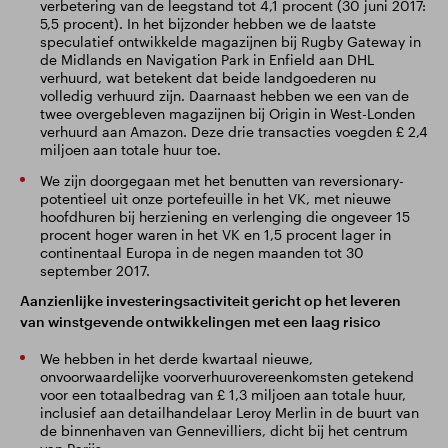
verbetering van de leegstand tot 4,1 procent (30 juni 2017:
5,5 procent). In het bijzonder hebben we de laatste
speculatief ontwikkelde magazijnen bij Rugby Gateway in
de Midlands en Navigation Park in Enfield aan DHL
verhuurd, wat betekent dat beide landgoederen nu
volledig verhuurd zijn. Daarnaast hebben we een van de
twee overgebleven magazijnen bij Origin in West-Londen
verhuurd aan Amazon. Deze drie transacties voegden £ 2,4
miljoen aan totale huur toe.
We zijn doorgegaan met het benutten van reversionary-
potentieel uit onze portefeuille in het VK, met nieuwe
hoofdhuren bij herziening en verlenging die ongeveer 15
procent hoger waren in het VK en 1,5 procent lager in
continentaal Europa in de negen maanden tot 30
september 2017.
Aanzienlijke investeringsactiviteit gericht op het leveren
van winstgevende ontwikkelingen met een laag risico
We hebben in het derde kwartaal nieuwe,
onvoorwaardelijke voorverhuurovereenkomsten getekend
voor een totaalbedrag van £ 1,3 miljoen aan totale huur,
inclusief aan detailhandelaar Leroy Merlin in de buurt van
de binnenhaven van Gennevilliers, dicht bij het centrum