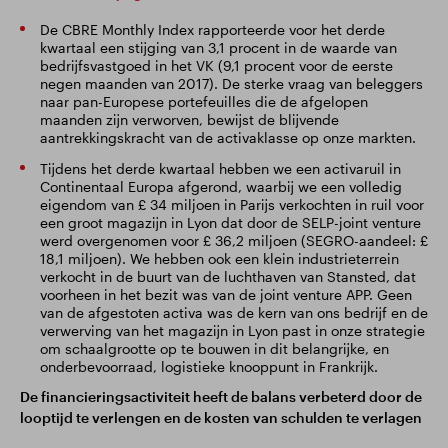
De CBRE Monthly Index rapporteerde voor het derde
kwartaal een stijging van 3,1 procent in de waarde van
bedrijfsvastgoed in het VK (9,1 procent voor de eerste
negen maanden van 2017). De sterke vraag van beleggers
naar pan-Europese portefeuilles die de afgelopen
maanden zijn verworven, bewijst de blijvende
aantrekkingskracht van de activaklasse op onze markten.
Tijdens het derde kwartaal hebben we een activaruil in
Continentaal Europa afgerond, waarbij we een volledig
eigendom van £ 34 miljoen in Parijs verkochten in ruil voor
een groot magazijn in Lyon dat door de SELP-joint venture
werd overgenomen voor £ 36,2 miljoen (SEGRO-aandeel: £
18,1 miljoen). We hebben ook een klein industrieterrein
verkocht in de buurt van de luchthaven van Stansted, dat
voorheen in het bezit was van de joint venture APP. Geen
van de afgestoten activa was de kern van ons bedrijf en de
verwerving van het magazijn in Lyon past in onze strategie
om schaalgrootte op te bouwen in dit belangrijke, en
onderbevoorraad, logistieke knooppunt in Frankrijk.
De financieringsactiviteit heeft de balans verbeterd door de
looptijd te verlengen en de kosten van schulden te verlagen