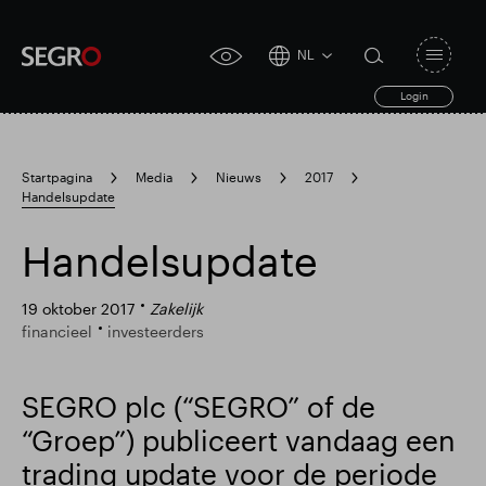
NL
Open
click
navigat
search
Login
for
toggle
form
accessibility
tool
Startpagina
Media
Nieuws
2017
Handelsupdate
Search
Clea
Duidelijk
for
Submit
sub
Handelsupdate
search
19 oktober 2017
Zakelijk
financieel
investeerders
SEGRO plc (“SEGRO” of de
“Groep”) publiceert vandaag een
trading update voor de periode