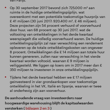
van Parijs.
Op 30 september 2017 bevond zich 725.000 m² aan
ruimte in de huidige ontwikkelingspijplijn, wat
overeenkomt met een potentiële toekomstige huurprijs van
£ 41 miljoen (30 juni 2017: 920.400 m², £ 46 miljoen).
Deze projecten zijn 54 procent verhuurd of voorverhuurd
door huur, van 68 procent op 30 juni 2017, wat de
voltooiing van ontwikkelingen in het derde kwartaal
weerspiegelt die volledig voorverhuurd waren. De huidige
ontwikkelingspijplijn zal naar verwachting een rendement
opleveren op de totale ontwikkelingskosten van ongeveer
8 procent. Ontwikkelingen die £ 14 miljoen aan totale huur
kunnen genereren, zullen naar verwachting in het vierde
kwartaal worden voltooid, waarvan £ 9 miljoen is
veiliggesteld. We liggen op koers om in 2017 meer dan £
350 miljoen te investeren in onze ontwikkelingspijplijn.
Tijdens het derde kwartaal hebben we £ 17 miljoen
geïnvesteerd in vier grondaankopen voor toekomstige
ontwikkeling in het VK, Italië en Spanje, waarvan er twee
al onderhevig zijn aan voorverhuur.
De aanhoudende vraag van investeerders naar
hoogwaardige warehousing blijft de kapitaalwaarden
versterken (
bijlagen 2 en 3
)