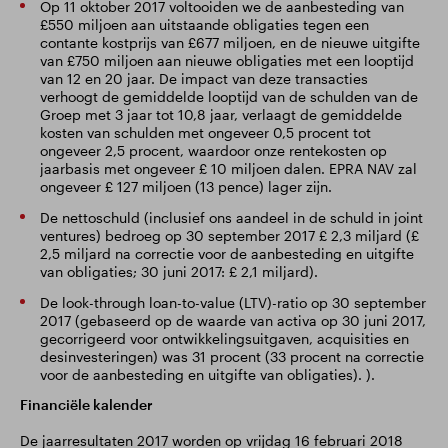
Op 11 oktober 2017 voltooiden we de aanbesteding van
£550 miljoen aan uitstaande obligaties tegen een
contante kostprijs van £677 miljoen, en de nieuwe uitgifte
van £750 miljoen aan nieuwe obligaties met een looptijd
van 12 en 20 jaar. De impact van deze transacties
verhoogt de gemiddelde looptijd van de schulden van de
Groep met 3 jaar tot 10,8 jaar, verlaagt de gemiddelde
kosten van schulden met ongeveer 0,5 procent tot
ongeveer 2,5 procent, waardoor onze rentekosten op
jaarbasis met ongeveer £ 10 miljoen dalen. EPRA NAV zal
ongeveer £ 127 miljoen (13 pence) lager zijn.
De nettoschuld (inclusief ons aandeel in de schuld in joint
ventures) bedroeg op 30 september 2017 £ 2,3 miljard (£
2,5 miljard na correctie voor de aanbesteding en uitgifte
van obligaties; 30 juni 2017: £ 2,1 miljard).
De look-through loan-to-value (LTV)-ratio op 30 september
2017 (gebaseerd op de waarde van activa op 30 juni 2017,
gecorrigeerd voor ontwikkelingsuitgaven, acquisities en
desinvesteringen) was 31 procent (33 procent na correctie
voor de aanbesteding en uitgifte van obligaties). ).
Financiële kalender
De jaarresultaten 2017 worden op vrijdag 16 februari 2018