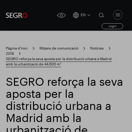
EN
Open
click
navigat
search
Login
for
toggle
form
accessibility
tool
Pàgina d'inici
Mitjans de comunicació
Notícies
2018
Search
SEGRO reforça la seva aposta per la distribució urbana a Madrid
Clea
Clar
for
amb la urbanització de 44.500 m²
Submit
sub
search
Cerca popular
SEGRO reforça la seva
aposta per la
Responsable SEGRO
distribució urbana a
Madrid amb la
Finca comercial de Slough
Resultats financers
urbanització de