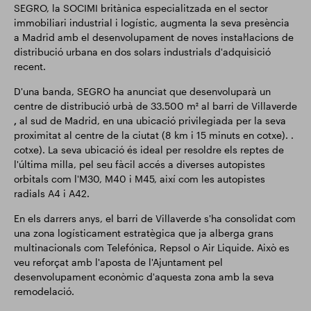
SEGRO, la SOCIMI britànica especialitzada en el sector
immobiliari industrial i logístic, augmenta la seva presència
a Madrid amb el desenvolupament de noves instal·lacions de
distribució urbana en dos solars industrials d'adquisició
recent.
D'una banda, SEGRO ha anunciat que desenvoluparà un
centre de distribució urbà de 33.500 m² al barri de Villaverde
,
al sud de Madrid, en una ubicació privilegiada per la seva
proximitat al centre de la ciutat (8 km i 15 minuts en cotxe). .
cotxe). La seva ubicació és ideal per resoldre els reptes de
l'última milla, pel seu fàcil accés a diverses autopistes
orbitals com l'M30, M40 i M45, així com les autopistes
radials A4 i A42.
En els darrers anys, el barri de Villaverde s'ha consolidat com
una zona logísticament estratègica que ja alberga grans
multinacionals com Telefónica, Repsol o Air Liquide. Això es
veu reforçat amb l'aposta de l'Ajuntament pel
desenvolupament econòmic d'aquesta zona amb la seva
remodelació.