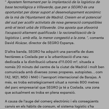
“
Apostem fermament per la implantació de la logística de
base tecnològica a Villaverde, que per a SEGRO és una
oportunitat per donar suport al desenvolupament econòmic
de la mà de l'Ajuntament de Madrid. Creiem en el potencial
del sud per acollir activitats de nova generació compatibles
amb el teixit urbà de Villaverde. Una aposta que afavorirà
l'ocupació altament qualificada i la racionalització de la
logística i, amb ella, la menor congestió a la zona.
”, comenta
David Alcázar, director de SEGRO Espanya.
D'altra banda, SEGRO ha adquirit una parcel·la de dues
hectàrees a Coslada per a la urbanització d'una nau
dedicada a la distribució urbana d'11.000 m², situada a
només 20 minuts del centre de la ciutat de Madrid i molt ben
comunicada amb diverses zones properes. autopistes. , com
l'A2, M21, M50 i M40 i l'aeroport internacional de Barajas. A
més, es troba estratègicament situat a només 800 metres
del parc empresarial que SEGRO ja té a Coslada, una zona
que actualment es troba en plena expansió.
A causa de l'auge del comerç electrònic i els consegüents
canvis en els hàbits de consum, el sistema logístic s'ha