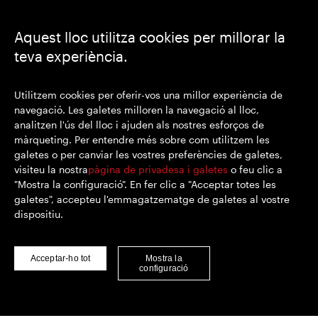
Aquest lloc utilitza cookies per millorar la
teva experiència.
https://www.linkedin.com/
https://www.youtube.com/
https://twitter.com/segrop
SEGRO plc
Utilitzem cookies per oferir-vos una millor experiència de
Domicili social: 1 New Burlington Place, Londres W1S 2HR
navegació. Les galetes milloren la navegació al lloc,
Número de registre al Regne Unit 167591
analitzen l'ús del lloc i ajuden als nostres esforços de
Lloc de registre: Anglaterra i Gal·les
màrqueting. Per entendre més sobre com utilitzem les
galetes o per canviar les vostres preferències de galetes,
visiteu la nostra
pàgina de privadesa i galetes
o feu clic a
"Mostra la configuració". En fer clic a "Acceptar totes les
© SEGRO 2022
galetes", accepteu l'emmagatzematge de galetes al vostre
dispositiu.
Exempció de responsabilitat
Política de privacitat
Política de cookies
Acceptar-ho tot
Mostra la
configuració