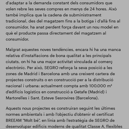
d'adaptar a la demanda constant dels consumidors que
volen rebre les seves compres en menys de 24 hores. Això
també implica que la cadena de subministrament
tradicional, des del magatzem fins a la botiga i d'allà fins al
consumidor, ha anat perdent força davant un nou model en
què el producte passa directament del magatzem al
consumidor.
Malgrat aquestes noves tendències, encara hi ha una manca
relativa d'instal·lacions de bona qualitat a les principals
ciutats, on hi ha una major activitat vinculada al comerç
electrònic. Per això, SEGRO reforça la seva posició a les
zones de Madrid i Barcelona amb una creixent cartera de
projectes construïts o en construcció per a la distribució
nacional i urbana: actualment compta amb 100.000 m²
d'edificis logístics en construcció a Getafe (Madrid) i
Martorelles i Sant. Esteve Sesrovires (Barcelona).
Aquests nous projectes es construiran seguint les últimes
normes ambientals i amb l'objectiu d'obtenir el certificat
BREEAM "Molt bé", en línia amb l'estratègia de SEGRO de
desenvolupar edificis moderns de qualitat Classe A, flexibles