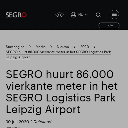
NL
Open
click
navigat
search
Login
for
toggle
form
accessibility
tool
Startpagina
Media
Nieuws
2020
SEGRO huurt 86.000 vierkante meter in het SEGRO Logistics Park
Search
Leipzig Airport
Clea
Duidelijk
for
Submit
sub
search
SEGRO huurt 86.000
vierkante meter in het
SEGRO Logistics Park
Leipzig Airport
30 juli 2020
Duitsland
verhuur