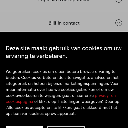
Blijf in contact
https://www.linkedin.com/
https://www.youtube.com/
https://twitter.com/segrop
Deze site maakt gebruik van cookies om uw
ervaring te verbeteren.
SEGRO plc
Hoofdkantoor: 1 New Burlington Place, London W1S 2HR
We gebruiken cookies om u een betere browse-ervaring te
VK geregistreerd nr. 167591
bieden. Cookies verbeteren de sitenavigatie, analyseren het
Plaats van registratie: Engeland en Wales
sitegebruik en helpen bij onze marketinginspanningen. Voor
meer informatie over hoe we cookies gebruiken of om uw
cookievoorkeuren te wijzigen, gaat u naar onze
privacy- en
© SEGRO 2022
cookiespagina
of klikt u op 'Instellingen weergeven'. Door op
'Alle cookies accepteren' te klikken, gaat u akkoord met het
Disclaimer
opslaan van cookies op uw apparaat.
Privacybeleid
Cookiebeleid