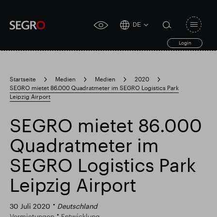
DE
Open
click
navigat
search
Login
for
toggle
form
accessibility
tool
Startseite
Medien
Medien
2020
SEGRO mietet 86.000 Quadratmeter im SEGRO Logistics Park
Search
Leipzig Airport
Clea
Clear
for
Submit
sub
search
SEGRO mietet 86.000
Popular search
Quadratmeter im
Verantwortlich SEGRO
Slough Handelsgut
SEGRO Logistics Park
Leipzig Airport
Finanzielle Ergebnisse
Trading-Update
30 Juli 2020
Deutschland
Vermietungen
Entwicklung