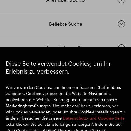
Beliebte Suche
Kontakt herstellen
Diese Seite verwendet Cookies, um Ihr
Erlebnis zu verbessern.
https://www.linkedin.com/
https://www.youtube.com/
https://twitter.com/segrop
SEGRO plc
Wir verwenden Cookies, um Ihnen ein besseres Surferlebnis
Eingetragener Sitz: 1 New Burlington Place, London W1S 2HR
zu bieten. Cookies verbessern die Website-Navigation,
Im Vereinigten Königreich registrierte Nr. 167591
analysieren die Website-Nutzung und unterstützen unsere
Registrierungsort: England & Wales
Marketingbemühungen. Um mehr darüber zu erfahren, wie
wir Cookies verwenden, oder um Ihre Cookie-Einstellungen zu
ändern, besuchen Sie unsere
Datenschutz- und Cookies-Seite
oder klicken Sie auf „Einstellungen anzeigen“. Indem Sie auf
© SEGRO 2022
„Alle Cookies akzeptieren“ klicken, stimmen Sie der