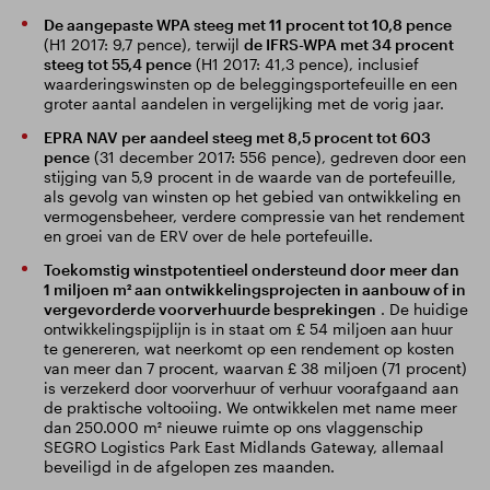
De aangepaste WPA steeg met 11 procent tot 10,8 pence
(H1 2017: 9,7 pence), terwijl
de IFRS-WPA met 34 procent
steeg tot 55,4 pence
(H1 2017: 41,3 pence), inclusief
waarderingswinsten op de beleggingsportefeuille en een
groter aantal aandelen in vergelijking met de vorig jaar.
EPRA NAV per aandeel steeg met 8,5 procent tot 603
pence
(31 december 2017: 556 pence), gedreven door een
stijging van 5,9 procent in de waarde van de portefeuille,
als gevolg van winsten op het gebied van ontwikkeling en
vermogensbeheer, verdere compressie van het rendement
en groei van de ERV over de hele portefeuille.
Toekomstig winstpotentieel ondersteund door meer dan
1 miljoen m² aan ontwikkelingsprojecten in aanbouw of in
vergevorderde voorverhuurde besprekingen
. De huidige
ontwikkelingspijplijn is in staat om £ 54 miljoen aan huur
te genereren, wat neerkomt op een rendement op kosten
van meer dan 7 procent, waarvan £ 38 miljoen (71 procent)
is verzekerd door voorverhuur of verhuur voorafgaand aan
de praktische voltooiing. We ontwikkelen met name meer
dan 250.000 m² nieuwe ruimte op ons vlaggenschip
SEGRO Logistics Park East Midlands Gateway, allemaal
beveiligd in de afgelopen zes maanden.