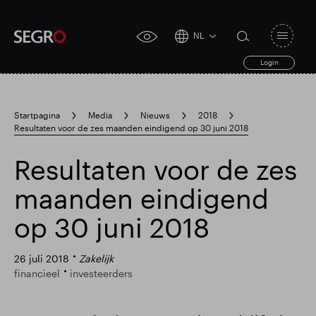
NL
Open
click
navigat
search
Login
for
toggle
form
accessibility
tool
Startpagina
Media
Nieuws
2018
Resultaten voor de zes maanden eindigend op 30 juni 2018
Search
Clea
Duidelijk
for
Submit
sub
Resultaten voor de zes
search
maanden eindigend
op 30 juni 2018
26 juli 2018
Zakelijk
financieel
investeerders