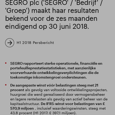
SEGRO plc ('SEGRO' / 'Bedrijf' /
'Groep') maakt haar resultaten
bekend voor de zes maanden
eindigend op 30 juni 2018.
H1 2018 Persbericht
SEGRO rapporteert sterke operationele, financiële en
portefeuilleprestatiestatistieken, met aanzienlijke
voorverhuurde ontwikkelingsverplichtingen die de
toekomstige inkomstengroei ondersteunen.
De aangepaste winst vóór belastingen steeg met 21
procent
als gevolg van voltooide ontwikkelingsprojecten,
huurgroei die werd gerealiseerd door vermogensbeheer
en lagere rentelasten als gevolg van actief beheer van de
kapitaalstructuur.
De IFRS-winst voor belastingen van £
570,9 miljoen
, inclusief waarderingswinsten, steeg met
43,8 procent (H1 2017: £ 397,1 miljoen).