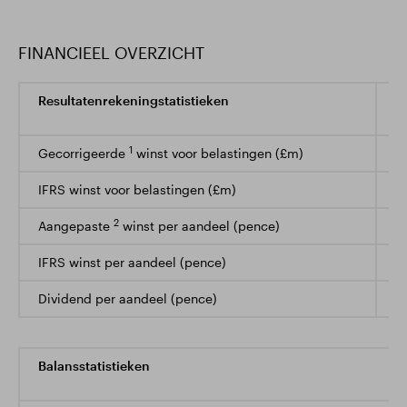
FINANCIEEL OVERZICHT
Resultatenrekeningstatistieken
6
3
1
Gecorrigeerde
winst voor belastingen (£m)
1
IFRS winst voor belastingen (£m)
5
2
Aangepaste
winst per aandeel (pence)
1
IFRS winst per aandeel (pence)
5
Dividend per aandeel (pence)
5
Balansstatistieken