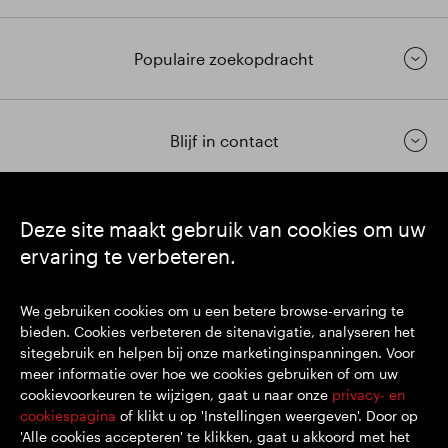
Populaire zoekopdracht
Blijf in contact
https://www.linkedin.com/
https://www.youtube.com/
https://twitter.com/segrop
Deze site maakt gebruik van cookies om uw
ervaring te verbeteren.
SEGRO plc
Hoofdkantoor: 1 New Burlington Place, London W1S 2HR
We gebruiken cookies om u een betere browse-ervaring te
VK geregistreerd nr. 167591
bieden. Cookies verbeteren de sitenavigatie, analyseren het
Plaats van registratie: Engeland en Wales
sitegebruik en helpen bij onze marketinginspanningen. Voor
meer informatie over hoe we cookies gebruiken of om uw
cookievoorkeuren te wijzigen, gaat u naar onze
privacy- en
© SEGRO 2022
cookiespagina
of klikt u op 'Instellingen weergeven'. Door op
'Alle cookies accepteren' te klikken, gaat u akkoord met het
Disclaimer