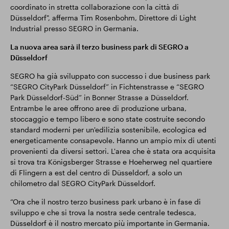
coordinato in stretta collaborazione con la città di
Düsseldorf", afferma Tim Rosenbohm, Direttore di Light
Industrial presso SEGRO in Germania.
La nuova area sarà il terzo business park di SEGRO a
Düsseldorf
SEGRO ha già sviluppato con successo i due business park
“SEGRO CityPark Düsseldorf” in Fichtenstrasse e “SEGRO
Park Düsseldorf-Süd” in Bonner Strasse a Düsseldorf.
Entrambe le aree offrono aree di produzione urbana,
stoccaggio e tempo libero e sono state costruite secondo
standard moderni per un'edilizia sostenibile, ecologica ed
energeticamente consapevole. Hanno un ampio mix di utenti
provenienti da diversi settori. L'area che è stata ora acquisita
si trova tra Königsberger Strasse e Hoeherweg nel quartiere
di Flingern a est del centro di Düsseldorf, a solo un
chilometro dal SEGRO CityPark Düsseldorf.
“Ora che il nostro terzo business park urbano è in fase di
sviluppo e che si trova la nostra sede centrale tedesca,
Düsseldorf è il nostro mercato più importante in Germania.