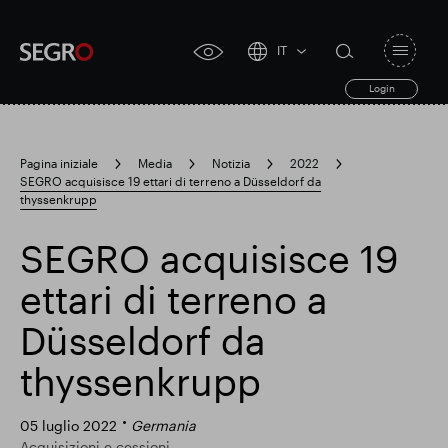
IT
Open
click
navigat
search
Login
for
toggle
form
accessibility
tool
Pagina iniziale
Media
Notizia
2022
SEGRO acquisisce 19 ettari di terreno a Düsseldorf da
Search
thyssenkrupp
Clea
Chiaro
for
Submit
sub
search
SEGRO acquisisce 19
Ricerca popolare
ettari di terreno a
Responsabile SEGRO
Düsseldorf da
thyssenkrupp
Slough proprietà commerciale
05 luglio 2022
Germania
Acquisizioni e cessioni