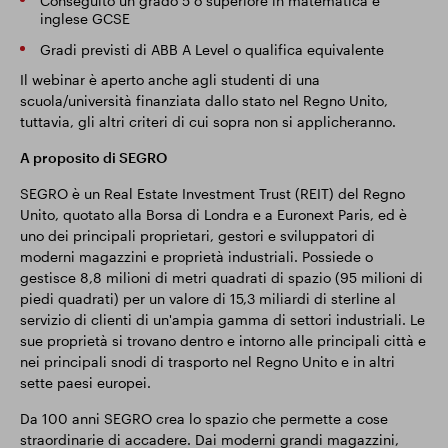
Conseguito un grado 5 o superiore in matematica e
inglese GCSE
Gradi previsti di ABB A Level o qualifica equivalente
Il webinar è aperto anche agli studenti di una
scuola/università finanziata dallo stato nel Regno Unito,
tuttavia, gli altri criteri di cui sopra non si applicheranno.
A proposito di SEGRO
SEGRO è un Real Estate Investment Trust (REIT) del Regno
Unito, quotato alla Borsa di Londra e a Euronext Paris, ed è
uno dei principali proprietari, gestori e sviluppatori di
moderni magazzini e proprietà industriali. Possiede o
gestisce 8,8 milioni di metri quadrati di spazio (95 milioni di
piedi quadrati) per un valore di 15,3 miliardi di sterline al
servizio di clienti di un'ampia gamma di settori industriali. Le
sue proprietà si trovano dentro e intorno alle principali città e
nei principali snodi di trasporto nel Regno Unito e in altri
sette paesi europei.
Da 100 anni SEGRO crea lo spazio che permette a cose
straordinarie di accadere. Dai moderni grandi magazzini,