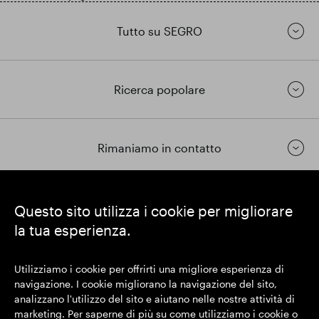
Tutto su SEGRO
Ricerca popolare
Rimaniamo in contatto
https://www.linkedin.com/
https://www.youtube.com/
https://twitter.com/segrop
Questo sito utilizza i cookie per migliorare
la tua esperienza.
SEGRO plc
Sede legale: 1 New Burlington Place, Londra W1S 2HR
Utilizziamo i cookie per offrirti una migliore esperienza di
Numero di registrazione nel Regno Unito 167591
navigazione. I cookie migliorano la navigazione del sito,
Luogo di registrazione: Inghilterra e Galles
analizzano l'utilizzo del sito e aiutano nelle nostre attività di
marketing. Per saperne di più su come utilizziamo i cookie o