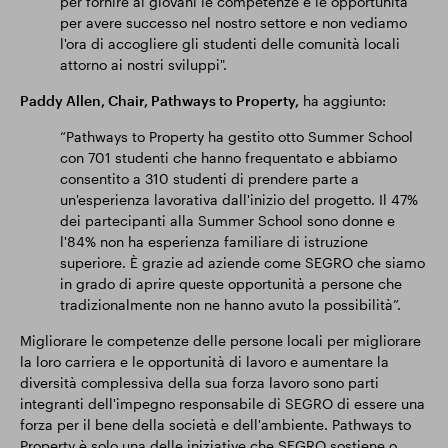
per fornire ai giovani le competenze e le opportunità
per avere successo nel nostro settore e non vediamo
l'ora di accogliere gli studenti delle comunità locali
attorno ai nostri sviluppi".
Paddy Allen, Chair, Pathways to Property,
ha aggiunto:
“Pathways to Property ha gestito otto Summer School
con 701 studenti che hanno frequentato e abbiamo
consentito a 310 studenti di prendere parte a
un'esperienza lavorativa dall'inizio del progetto. Il 47%
dei partecipanti alla Summer School sono donne e
l'84% non ha esperienza familiare di istruzione
superiore. È grazie ad aziende come SEGRO che siamo
in grado di aprire queste opportunità a persone che
tradizionalmente non ne hanno avuto la possibilità”.
Migliorare le competenze delle persone locali per migliorare
la loro carriera e le opportunità di lavoro e aumentare la
diversità complessiva della sua forza lavoro sono parti
integranti dell'impegno responsabile di SEGRO di essere una
forza per il bene della società e dell'ambiente. Pathways to
Property è solo una delle iniziative che SEGRO sostiene o