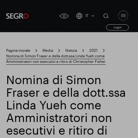
IT
Open
click
navigat
search
Login
for
toggle
form
accessibility
tool
Pagina iniziale
Media
Notizia
2021
Nomina di Simon Fraser e della dott.ssa Linda Yueh come
Search
Amministratori non esecutivi e ritiro di Christopher Fisher
Clea
Chiaro
for
Submit
sub
search
Nomina di Simon
Ricerca popolare
Fraser e della dott.ssa
Responsabile SEGRO
Linda Yueh come
Amministratori non
Slough proprietà commerciale
esecutivi e ritiro di