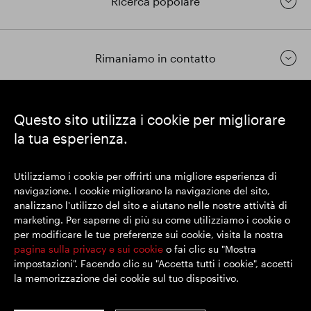
Ricerca popolare
Rimaniamo in contatto
https://www.linkedin.com/
https://www.youtube.com/
https://twitter.com/segrop
Questo sito utilizza i cookie per migliorare
la tua esperienza.
SEGRO plc
Sede legale: 1 New Burlington Place, Londra W1S 2HR
Utilizziamo i cookie per offrirti una migliore esperienza di
Numero di registrazione nel Regno Unito 167591
navigazione. I cookie migliorano la navigazione del sito,
Luogo di registrazione: Inghilterra e Galles
analizzano l'utilizzo del sito e aiutano nelle nostre attività di
marketing. Per saperne di più su come utilizziamo i cookie o
per modificare le tue preferenze sui cookie, visita la nostra
© SEGRO 2022
pagina sulla privacy e sui cookie
o fai clic su "Mostra
impostazioni". Facendo clic su "Accetta tutti i cookie", accetti
Disclaimer
la memorizzazione dei cookie sul tuo dispositivo.
Politica sulla riservatezza
Politica sui cookie