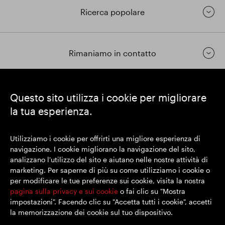
Ricerca popolare
Rimaniamo in contatto
https://www.linkedin.com/
https://www.youtube.com/
https://twitter.com/segrop
Questo sito utilizza i cookie per migliorare
la tua esperienza.
SEGRO plc
Sede legale: 1 New Burlington Place, Londra W1S 2HR
Utilizziamo i cookie per offrirti una migliore esperienza di
Numero di registrazione nel Regno Unito 167591
navigazione. I cookie migliorano la navigazione del sito,
Luogo di registrazione: Inghilterra e Galles
analizzano l'utilizzo del sito e aiutano nelle nostre attività di
marketing. Per saperne di più su come utilizziamo i cookie o
per modificare le tue preferenze sui cookie, visita la nostra
© SEGRO 2022
pagina sulla privacy e sui cookie
o fai clic su "Mostra
impostazioni". Facendo clic su "Accetta tutti i cookie", accetti
Disclaimer
la memorizzazione dei cookie sul tuo dispositivo.
Politica sulla riservatezza