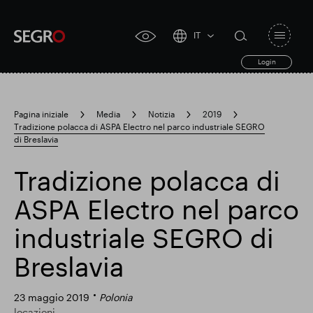
IT
Open
click
navigat
search
Login
for
toggle
form
accessibility
tool
Pagina iniziale
Media
Notizia
2019
Tradizione polacca di ASPA Electro nel parco industriale SEGRO
Search
di Breslavia
Clea
Chiaro
for
Submit
sub
search
Tradizione polacca di
Ricerca popolare
ASPA Electro nel parco
Responsabile SEGRO
industriale SEGRO di
Breslavia
Slough proprietà commerciale
23 maggio 2019
Polonia
locazioni