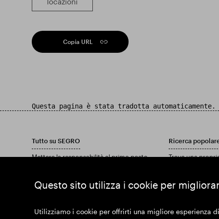
locazioni
Copia URL
Questa pagina è stata tradotta automaticamente.
Tutto su SEGRO
Ricerca popolar
Mettere la responsabilità al primo posto
Trova una propri
Investitori
Trova una tenuta
Approfondimenti
Scarica il nostro
Questo sito utilizza i cookie per migliora
Notizia
Unisciti a noi
Utilizziamo i cookie per offrirti una migliore esperienza di