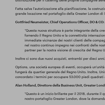
distribuzione per il catering delle proprie compagnie aere
Fatta salva l'autorizzazione alla pianificazione, la costruzi
grande locazione nel portafoglio della Greater London di
Gottfried Neumeister, Chief Operations Officer, DO & CO:
“Questa nuova struttura è parte integrante della cres
fornendo il Regno Unito e la connettività internazi
immediate vicinanze dei nostri clienti delle compa
nel nostro continuo impegno nei confronti delle nost
partner per la nostra visione di crescita del Regno 
Inoltre ci sono due nuovi acquisti, entrambi per dieci ann
Options, una società europea di eventi, occuperà un'unità
fungerà da quartier generale del Regno Unito. Inoltre, Uni
concordato i termini per occupare 53.000 piedi quadrati 
Alan Holland, Direttore della Business Unit, Greater Lo
"Questo è un inizio brillante per il 2018, durante il
nostro portafoglio Greater London, dove la domanda 