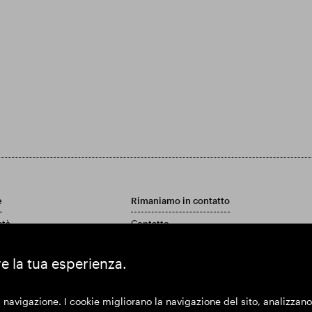
e
Rimaniamo in contatto
età
Contatto
Politica di assistenza clienti
 rapporto annuale e conti
re la tua esperienza.
 navigazione. I cookie migliorano la navigazione del sito, analizzano l'