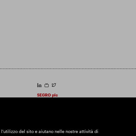
https://www.linkedin.com/
https://www.youtube.com/
https://twitter.com/segroplc
SEGRO plc
Sede legale: 1 New Burlington Place, Londra
W1S 2HR
Numero di registrazione nel Regno Unito
167591
Luogo di registrazione: Inghilterra e Galles
utilizzo del sito e aiutano nelle nostre attività di