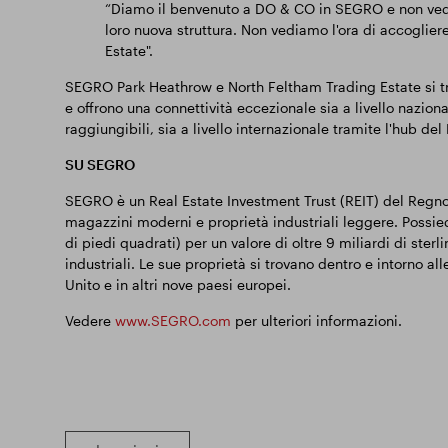
“Diamo il benvenuto a DO & CO in SEGRO e non vediam
loro nuova struttura. Non vediamo l'ora di accoglie
Estate".
SEGRO Park Heathrow e North Feltham Trading Estate si tr
e offrono una connettività eccezionale sia a livello nazio
raggiungibili, sia a livello internazionale tramite l'hub de
SU SEGRO
SEGRO è un Real Estate Investment Trust (REIT) del Regno U
magazzini moderni e proprietà industriali leggere. Possiede
di piedi quadrati) per un valore di oltre 9 miliardi di sterl
industriali. Le sue proprietà si trovano dentro e intorno all
Unito e in altri nove paesi europei.
Vedere
www.SEGRO.com
per ulteriori informazioni.