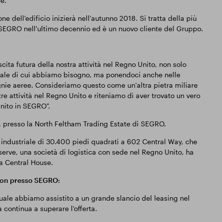
e.
one dell'edificio inizierà nell'autunno 2018. Si tratta della più
 SEGRO nell'ultimo decennio ed è un nuovo cliente del Gruppo.
cita futura della nostra attività nel Regno Unito, non solo
onale di cui abbiamo bisogno, ma ponendoci anche nelle
gnie aeree. Consideriamo questo come un'altra pietra miliare
re attività nel Regno Unito e riteniamo di aver trovato un vero
Unito in SEGRO".
i, presso la North Feltham Trading Estate di SEGRO.
 industriale di 30.400 piedi quadrati a 602 Central Way, che
serve, una società di logistica con sede nel Regno Unito, ha
a Central House.
ndon presso SEGRO:
 quale abbiamo assistito a un grande slancio del leasing nel
continua a superare l'offerta.