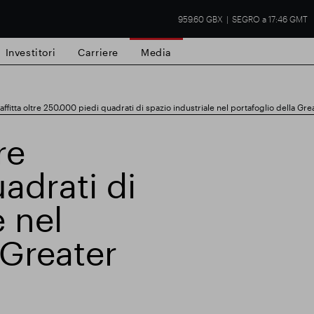
959.60 GBX
SEGRO a 17:46 GMT
Investitori
Carriere
Media
fitta oltre 250.000 piedi quadrati di spazio industriale nel portafoglio della Gr
re
adrati di
tà commerciale
Risultati finanziari
Aggio
e nel
 Greater