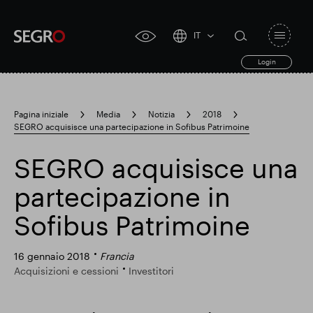
IT
Open
click
navigat
search
Login
for
toggle
form
accessibility
tool
Pagina iniziale
Media
Notizia
2018
SEGRO acquisisce una partecipazione in Sofibus Patrimoine
Search
Clea
Chiaro
for
Submit
sub
SEGRO acquisisce una
search
Ricerca popolare
partecipazione in
Sofibus Patrimoine
Responsabile SEGRO
16 gennaio 2018
Francia
Acquisizioni e cessioni
Investitori
Slough proprietà commerciale