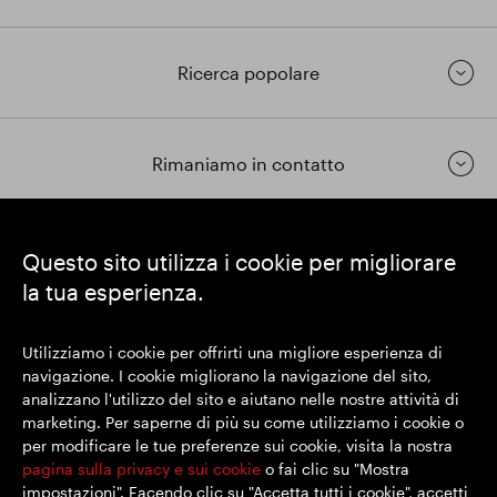
Ricerca popolare
Rimaniamo in contatto
https://www.linkedin.com/
https://www.youtube.com/
https://twitter.com/segrop
Questo sito utilizza i cookie per migliorare
la tua esperienza.
SEGRO plc
Sede legale: 1 New Burlington Place, Londra W1S 2HR
Utilizziamo i cookie per offrirti una migliore esperienza di
Numero di registrazione nel Regno Unito 167591
navigazione. I cookie migliorano la navigazione del sito,
Luogo di registrazione: Inghilterra e Galles
analizzano l'utilizzo del sito e aiutano nelle nostre attività di
marketing. Per saperne di più su come utilizziamo i cookie o
per modificare le tue preferenze sui cookie, visita la nostra
© SEGRO 2022
pagina sulla privacy e sui cookie
o fai clic su "Mostra
impostazioni". Facendo clic su "Accetta tutti i cookie", accetti