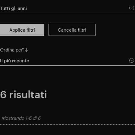
Tutti gli anni
Risultati finanziari
Applica filtri
Cancella filtri
Aggiornamento commerciale
Ordina per
Parco intelligente
Il più recente
6
risultati
Mostrando
1-6
di
6