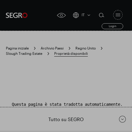
IT
Open
click
navigat
search
Login
for
toggle
form
accessibility
tool
Pagina iniziale
Archivio Paesi
Regno Unito
Slough Trading Estate
Proprietà disponibili
Search
Clea
Chiaro
for
Submit
sub
search
Ricerca popolare
Responsabile SEGRO
Questa pagina è stata tradotta automaticamente.
Slough proprietà commerciale
Tutto su SEGRO