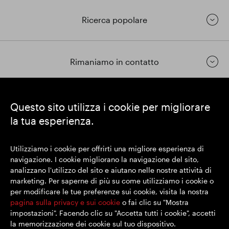
Risultati finanziari
Ricerca popolare
Aggiornamento commerciale
Rimaniamo in contatto
Parco intelligente
https://www.linkedin.com/
https://www.youtube.com/
https://twitter.com/segrop
Questo sito utilizza i cookie per migliorare
la tua esperienza.
SEGRO plc
Sede legale: 1 New Burlington Place, Londra W1S 2HR
Utilizziamo i cookie per offrirti una migliore esperienza di
Numero di registrazione nel Regno Unito 167591
navigazione. I cookie migliorano la navigazione del sito,
Luogo di registrazione: Inghilterra e Galles
analizzano l'utilizzo del sito e aiutano nelle nostre attività di
marketing. Per saperne di più su come utilizziamo i cookie o
per modificare le tue preferenze sui cookie, visita la nostra
© SEGRO 2022
pagina sulla privacy e sui cookie
o fai clic su "Mostra
impostazioni". Facendo clic su "Accetta tutti i cookie", accetti
Disclaimer
la memorizzazione dei cookie sul tuo dispositivo.