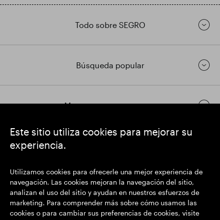
Reino Unido (50)
Todo sobre SEGRO
República Checa (1)
Búsqueda popular
Mantenerse en contacto
Este sitio utiliza cookies para mejorar su
experiencia.
https://www.linkedin.com/
https://www.youtube.com/
https://twitter.com/
SEGRO plc
Utilizamos cookies para ofrecerle una mejor experiencia de
Domicilio social: 1 New Burlington Place, Londres W1S 2HR
navegación. Las cookies mejoran la navegación del sitio,
Número de registro del Reino Unido 167591
analizan el uso del sitio y ayudan en nuestros esfuerzos de
Lugar de registro: Inglaterra y Gales
marketing. Para comprender más sobre cómo usamos las
cookies o para cambiar sus preferencias de cookies, visite