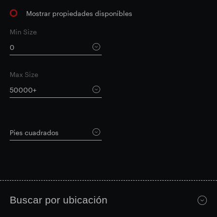
Mostrar propiedades disponibles
Actualización comercial
Parque inteligente
Min Size
0
Max Size
50000+
Pies cuadrados
Buscar por ubicación