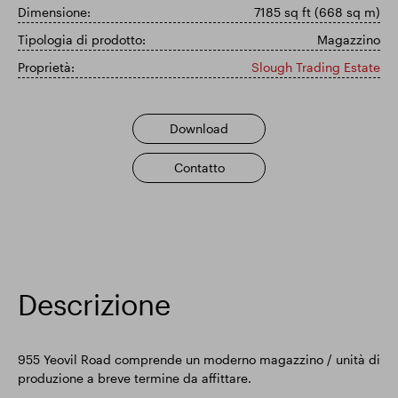
Dimensione:
7185 sq ft (668 sq m)
Risultati finanziari
Tipologia di prodotto:
Magazzino
Proprietà:
Slough Trading Estate
Aggiornamento commerciale
Download
Contatto
Parco intelligente
Descrizione
955 Yeovil Road comprende un moderno magazzino / unità di
produzione a breve termine da affittare.