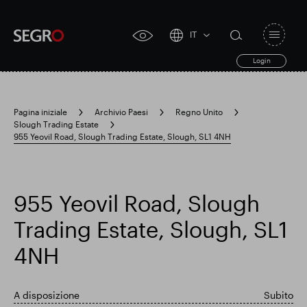
IT
Open
click
navigat
search
Login
for
toggle
form
accessibility
tool
Pagina iniziale
Archivio Paesi
Regno Unito
Slough Trading Estate
Search
955 Yeovil Road, Slough Trading Estate, Slough, SL1 4NH
Clea
Chiaro
for
Submit
sub
search
Ricerca popolare
955 Yeovil Road, Slough
Responsabile SEGRO
Trading Estate, Slough, SL1
4NH
Slough proprietà commerciale
A disposizione
Subito