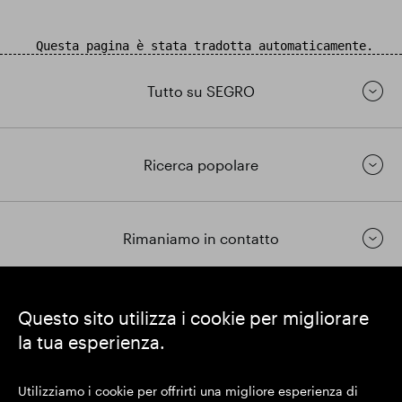
Questa pagina è stata tradotta automaticamente.
Tutto su SEGRO
Ricerca popolare
Rimaniamo in contatto
https://www.linkedin.com/
https://www.youtube.com/
https://twitter.com/segrop
Questo sito utilizza i cookie per migliorare
la tua esperienza.
SEGRO plc
Sede legale: 1 New Burlington Place, Londra W1S 2HR
Utilizziamo i cookie per offrirti una migliore esperienza di
Numero di registrazione nel Regno Unito 167591