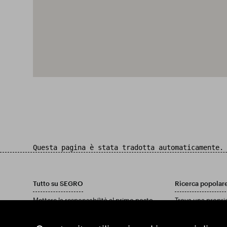
Questa pagina è stata tradotta automaticamente.
Tutto su SEGRO
Ricerca popolar
Mettere la responsabilità al primo posto
Trova una propri
Investitori
Trova una tenuta
Approfondimenti
Scarica il nostro