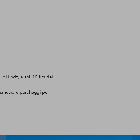
i di Łódź, a soli 10 km dal
i
 manovra e parcheggi per