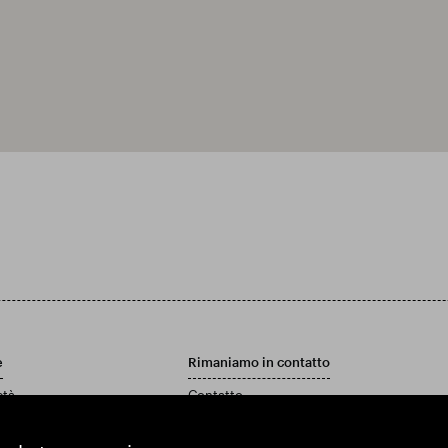
e
Rimaniamo in contatto
età
Contatto
Politica di assistenza clienti
 rapporto annuale e conti