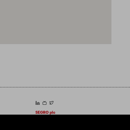
https://www.linkedin.com/
https://www.youtube.com/
https://twitter.com/segroplc
SEGRO plc
Sede legale: 1 New Burlington Place, Londra
W1S 2HR