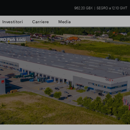
962.20 GBX
SEGRO a 12:10 GMT
Investitori
Carriere
Media
RO Park Łódź
tà commerciale
Risultati finanziari
Aggio