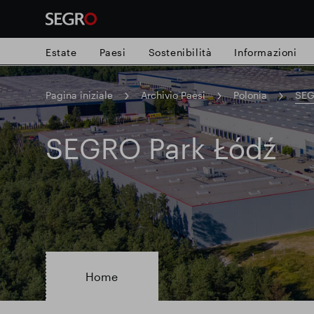
Estate
Paesi
Sostenibilità
Informazioni
Pagina iniziale
Archivio Paesi
Polonia
SEG
Search
for
Submit
SEGRO Park Łódź
Ricerca popolare
search
Responsabile SEGRO
Slough proprie
Parco intelligente
Home