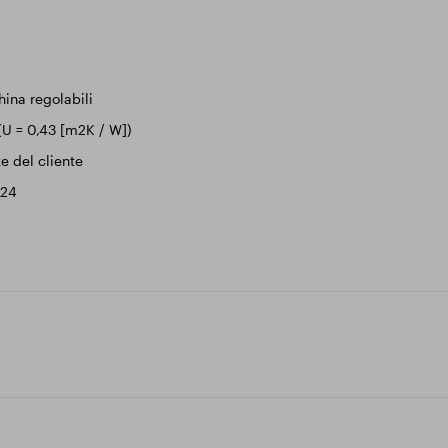
hina regolabili
 (U = 0,43 [m2K / W])
e del cliente
 24