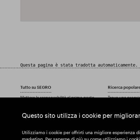
Questa pagina è stata tradotta automaticamente.
Tutto su SEGRO
Ricerca popolar
Mettere la responsabilità al primo posto
Trova una propri
Investitori
Trova una tenuta
Approfondimenti
Scarica il nostro
Questo sito utilizza i cookie per migliora
Notizia
Unisciti a noi
Utilizziamo i cookie per offrirti una migliore esperienza di
marketing. Per saperne di più su come utilizziamo i cookie