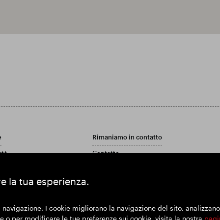
e
Rimaniamo in contatto
età
Contatto
Politica di assistenza clienti
 rapporto annuale e conti
re la tua esperienza.
 navigazione. I cookie migliorano la navigazione del sito, analizzano l'
 o per modificare le tue preferenze sui cookie, visita la nostra
pagi