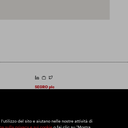
https://www.linkedin.com/
https://www.youtube.com/
https://twitter.com/segroplc
SEGRO plc
Sede legale: 1 New Burlington Place, Londra
W1S 2HR
Numero di registrazione nel Regno Unito
167591
Luogo di registrazione: Inghilterra e Galles
utilizzo del sito e aiutano nelle nostre attività di
na sulla privacy e sui cookie
o fai clic su "Mostra