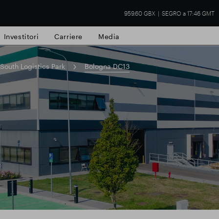
959.60 GBX
SEGRO a 17:46 GMT
Investitori
Carriere
Media
outh Logistics Park
Bologna DC13
tà commerciale
Risultati finanziari
Aggio