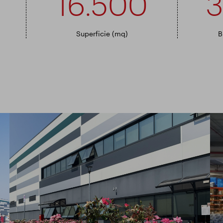
16.500
3
Superficie (mq)
B