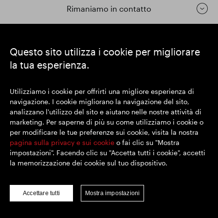
Rimaniamo in contatto
https://www.linkedin.com/
https://www.youtube.com/
https://twitter.com/segrop
Questo sito utilizza i cookie per migliorare
la tua esperienza.
SEGRO plc
Sede legale: 1 New Burlington Place, Londra W1S 2HR
Utilizziamo i cookie per offrirti una migliore esperienza di
Numero di registrazione nel Regno Unito 167591
navigazione. I cookie migliorano la navigazione del sito,
Luogo di registrazione: Inghilterra e Galles
analizzano l'utilizzo del sito e aiutano nelle nostre attività di
marketing. Per saperne di più su come utilizziamo i cookie o
per modificare le tue preferenze sui cookie, visita la nostra
© SEGRO 2022
pagina sulla privacy e sui cookie
o fai clic su "Mostra
impostazioni". Facendo clic su "Accetta tutti i cookie", accetti
Disclaimer
la memorizzazione dei cookie sul tuo dispositivo.
Politica sulla riservatezza
Politica sui cookie
Accettare tutti
Mostra impostazioni