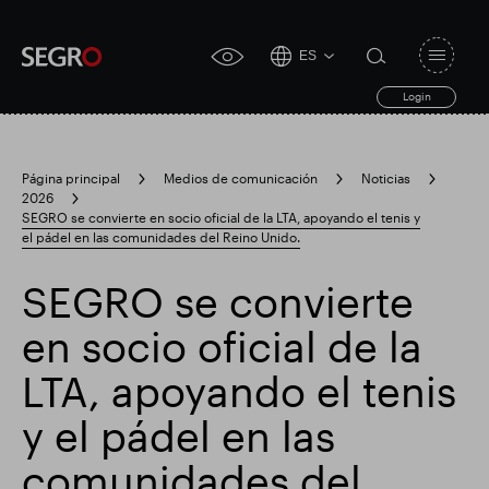
ES
Open
click
navigat
search
Login
for
toggle
form
accessibility
tool
Página principal
Medios de comunicación
Noticias
2026
Search
SEGRO se convierte en socio oficial de la LTA, apoyando el tenis y
Clea
Claro
for
el pádel en las comunidades del Reino Unido.
Submit
sub
search
Búsqueda popular
SEGRO se convierte
en socio oficial de la
Responsable SEGRO
Finca comercial Slough
LTA, apoyando el tenis
y el pádel en las
Resultados financieros
comunidades del