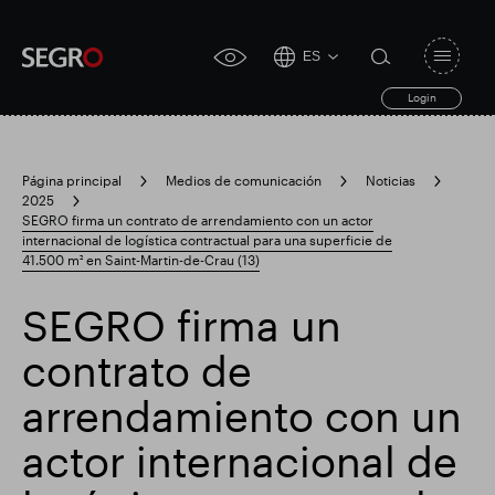
ES
Open
click
navigat
search
Login
for
toggle
form
accessibility
tool
Página principal
Medios de comunicación
Noticias
2025
Search
SEGRO firma un contrato de arrendamiento con un actor
Clea
Claro
for
internacional de logística contractual para una superficie de
Submit
sub
41.500 m² en Saint-Martin-de-Crau (13)
search
Búsqueda popular
SEGRO firma un
Responsable SEGRO
Finca comercial Slough
contrato de
arrendamiento con un
Resultados financieros
actor internacional de