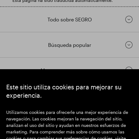
Esta página ha sido traducida automáticamente.
Todo sobre SEGRO
Búsqueda popular
Mantenerse en contacto
Este sitio utiliza cookies para mejorar su
experiencia.
https://www.linkedin.com/
https://www.youtube.com/
https://twitter.com/
SEGRO plc
Utilizamos cookies para ofrecerle una mejor experiencia de
Domicilio social: 1 New Burlington Place, Londres W1S 2HR
navegación. Las cookies mejoran la navegación del sitio,
Número de registro del Reino Unido 167591
analizan el uso del sitio y ayudan en nuestros esfuerzos de
Lugar de registro: Inglaterra y Gales
marketing. Para comprender más sobre cómo usamos las
cookies o para cambiar sus preferencias de cookies, visite