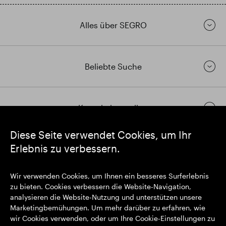
Alles über SEGRO
Beliebte Suche
Kontakt herstellen
Diese Seite verwendet Cookies, um Ihr
Erlebnis zu verbessern.
https://www.linkedin.com/
https://www.youtube.com/
https://twitter.com/segrop
SEGRO plc
Wir verwenden Cookies, um Ihnen ein besseres Surferlebnis
Eingetragener Sitz: 1 New Burlington Place, London W1S 2HR
zu bieten. Cookies verbessern die Website-Navigation,
Im Vereinigten Königreich registrierte Nr. 167591
analysieren die Website-Nutzung und unterstützen unsere
Registrierungsort: England & Wales
Marketingbemühungen. Um mehr darüber zu erfahren, wie
wir Cookies verwenden, oder um Ihre Cookie-Einstellungen zu