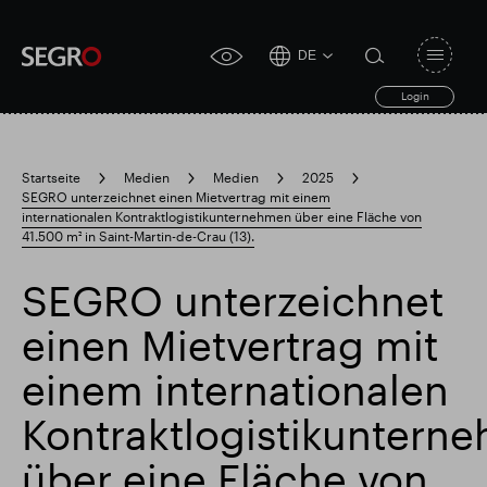
DE
Open
click
navigat
search
Login
for
toggle
form
accessibility
tool
Startseite
Medien
Medien
2025
SEGRO unterzeichnet einen Mietvertrag mit einem
Search
internationalen Kontraktlogistikunternehmen über eine Fläche von
Clea
Clear
for
41.500 m² in Saint-Martin-de-Crau (13).
Submit
sub
search
Popular search
SEGRO unterzeichnet
einen Mietvertrag mit
Verantwortlich SEGRO
Slough Handelsgut
einem internationalen
Kontraktlogistikuntern
Finanzielle Ergebnisse
Trading-Update
über eine Fläche von