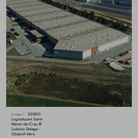
Image 1
SEGRO
Logistikpark Saint-
Martin-de-Crau ©
Ludovic Delage -
Objectif Aéro