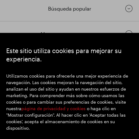
Búsqueda popular
Mantenerse en contacto
Este sitio utiliza cookies para mejorar su
experiencia.
https://www.linkedin.com/
https://www.youtube.com/
https://twitter.com/
SEGRO plc
Utilizamos cookies para ofrecerle una mejor experiencia de
Domicilio social: 1 New Burlington Place, Londres W1S 2HR
navegación. Las cookies mejoran la navegación del sitio,
Número de registro del Reino Unido 167591
analizan el uso del sitio y ayudan en nuestros esfuerzos de
Lugar de registro: Inglaterra y Gales
marketing. Para comprender más sobre cómo usamos las
cookies o para cambiar sus preferencias de cookies, visite
nuestra
página de privacidad y cookies
o haga clic en
"Mostrar configuración". Al hacer clic en 'Aceptar todas las
© SEGRO 2022
cookies', acepta el almacenamiento de cookies en su
dispositivo.
Descargo de responsabilidad
Privacidad y cookies