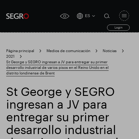
ES
Open
click
navigat
search
Login
for
toggle
form
accessibility
tool
Página principal
Medios de comunicación
Noticias
2021
Search
St George y SEGRO ingresan a JV para entregar su primer
Clea
Claro
for
desarrollo industrial de varios pisos en el Reino Unido en el
Submit
sub
distrito londinense de Brent
search
Búsqueda popular
St George y SEGRO
Responsable SEGRO
Finca comercial Slough
ingresan a JV para
entregar su primer
Resultados financieros
desarrollo industrial