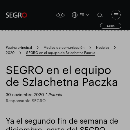
ES
Open
click
navigat
search
Login
for
toggle
form
accessibility
tool
Página principal
Medios de comunicación
Noticias
2020
SEGRO en el equipo de Szlachetna Paczka
Search
Clea
Claro
for
Submit
sub
SEGRO en el equipo
search
Búsqueda popular
de Szlachetna Paczka
Responsable SEGRO
Finca comercial Slough
30 noviembre 2020
Polonia
Responsable SEGRO
Resultados financieros
Ya el segundo fin de semana de
diciembre, parte del SEGRO