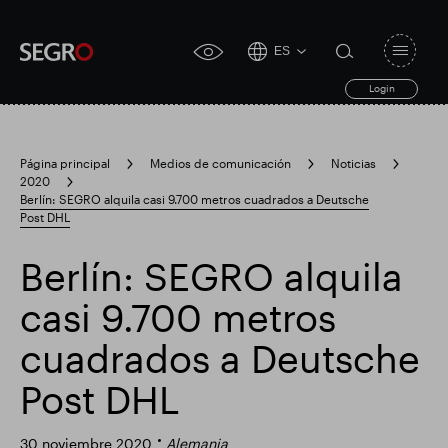
ES
Open
click
navigat
search
Login
for
toggle
form
accessibility
tool
Página principal
Medios de comunicación
Noticias
2020
Search
Berlín: SEGRO alquila casi 9.700 metros cuadrados a Deutsche
Clea
Claro
for
Post DHL
Submit
sub
search
Búsqueda popular
Berlín: SEGRO alquila
casi 9.700 metros
Responsable SEGRO
Finca comercial Slough
cuadrados a Deutsche
Post DHL
Resultados financieros
30 noviembre 2020
Alemania