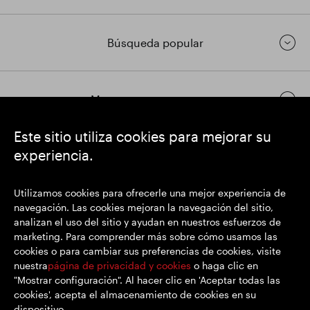
Búsqueda popular
Mantenerse en contacto
Este sitio utiliza cookies para mejorar su
experiencia.
https://www.linkedin.com/
https://www.youtube.com/
https://twitter.com/
SEGRO plc
Utilizamos cookies para ofrecerle una mejor experiencia de
Domicilio social: 1 New Burlington Place, Londres W1S 2HR
navegación. Las cookies mejoran la navegación del sitio,
Número de registro del Reino Unido 167591
analizan el uso del sitio y ayudan en nuestros esfuerzos de
Lugar de registro: Inglaterra y Gales
marketing. Para comprender más sobre cómo usamos las
cookies o para cambiar sus preferencias de cookies, visite
nuestra
página de privacidad y cookies
o haga clic en
"Mostrar configuración". Al hacer clic en 'Aceptar todas las
© SEGRO 2022
cookies', acepta el almacenamiento de cookies en su
dispositivo.